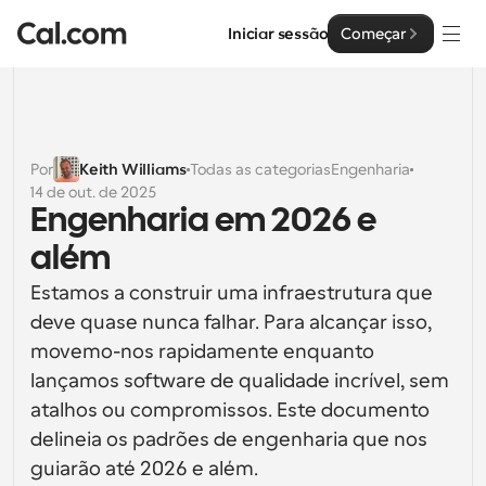
Iniciar sessão
Começar
Soluções
Soluções
Por
Keith Williams
Todas as categorias
Engenharia
14 de out. de 2025
Por tamanho da equipa
Empresa
Engenharia em 2026 e 
Para Indivíduos
além
Agendamento pessoal simplificado
Cal.ai
Estamos a construir uma infraestrutura que 
Para Equipas
deve quase nunca falhar. Para alcançar isso, 
Agendamento colaborativo para grupos
Desenvolvedor
movemo-nos rapidamente enquanto 
lançamos software de qualidade incrível, sem 
Para Organizações
Documentação do Desenvolvedor
Recursos
Equipas maiores que agendam para um maior controlo 
atalhos ou compromissos. Este documento 
Documentação para a plataforma Cal.com
e segurança
delineia os padrões de engenharia que nos 
Tipo de Letra: Cal Sans UI & Text
Preços
API
guiarão até 2026 e além.
Para Empresas
O nosso próprio tipo de letra variável para o design de 