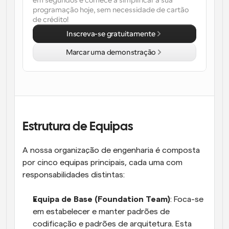
em segundos e comece a simplificar a sua 
programação hoje, sem necessidade de cartão 
Fluxos de trabalho
de crédito!
Automatizar agendamento e lembretes
Inscreva-se gratuitamente
Blogue
Marcar uma demonstração
Mantenha-se atualizado com as últimas notícias e 
Agendamento potenciado com chamadas 
atualizações
impulsionadas por IA
Reuniões Instantâneas
Reunião com clientes em minutos
Estrutura de Equipas
Links de Grupo Dinâmico
Agende reuniões de forma fluida com várias pessoas
A nossa organização de engenharia é composta 
por cinco equipas principais, cada uma com 
Webhooks
Receba notificações quando algo acontecer
responsabilidades distintas:
Equipa de Base (Foundation Team)
: Foca-se 
em estabelecer e manter padrões de 
codificação e padrões de arquitetura. Esta 