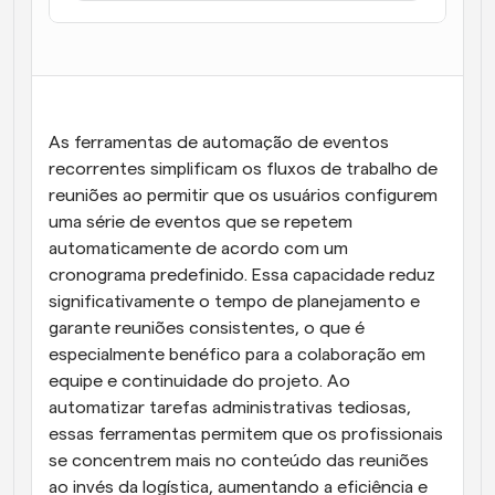
Fluxos de trabalho
Automatizar agendamento e lembretes
Blogue
Mantenha-se atualizado com as últimas notícias e 
Agendamento potenciado com chamadas 
As ferramentas de automação de eventos 
atualizações
impulsionadas por IA
recorrentes simplificam os fluxos de trabalho de 
Reuniões Instantâneas
reuniões ao permitir que os usuários configurem 
Reunião com clientes em minutos
uma série de eventos que se repetem 
automaticamente de acordo com um 
Links de Grupo Dinâmico
cronograma predefinido. Essa capacidade reduz 
Agende reuniões de forma fluida com várias pessoas
significativamente o tempo de planejamento e 
garante reuniões consistentes, o que é 
Webhooks
especialmente benéfico para a colaboração em 
Receba notificações quando algo acontecer
equipe e continuidade do projeto. Ao 
automatizar tarefas administrativas tediosas, 
essas ferramentas permitem que os profissionais 
se concentrem mais no conteúdo das reuniões 
ao invés da logística, aumentando a eficiência e 