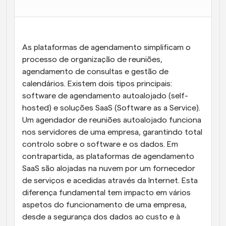
Fluxos de trabalho
Automatizar agendamento e lembretes
As plataformas de agendamento simplificam o 
Blogue
Mantenha-se atualizado com as últimas notícias e 
processo de organização de reuniões, 
Agendamento potenciado com chamadas 
atualizações
impulsionadas por IA
agendamento de consultas e gestão de 
calendários. Existem dois tipos principais: 
Reuniões Instantâneas
software de agendamento autoalojado (self-
Reunião com clientes em minutos
hosted) e soluções SaaS (Software as a Service). 
Um agendador de reuniões autoalojado funciona 
Links de Grupo Dinâmico
nos servidores de uma empresa, garantindo total 
Agende reuniões de forma fluida com várias pessoas
controlo sobre o software e os dados. Em 
contrapartida, as plataformas de agendamento 
Webhooks
SaaS são alojadas na nuvem por um fornecedor 
Receba notificações quando algo acontecer
de serviços e acedidas através da Internet. Esta 
diferença fundamental tem impacto em vários 
aspetos do funcionamento de uma empresa, 
desde a segurança dos dados ao custo e à 