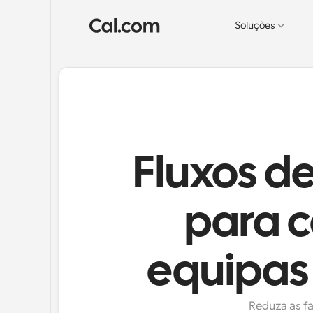
Soluções
Fluxos d
para c
equipas
Reduza as fa