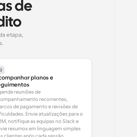
s de 
dito
a etapa, 
s.
3
companhar planos e 
eguimentos
ende reuniões de 
ompanhamento recorrentes, 
rcos de pagamento e revisões de 
ficuldades. Envie atualizações para o 
M, notifique as equipas no Slack e 
vie resumos em linguagem simples 
s clientes após cada sessão.