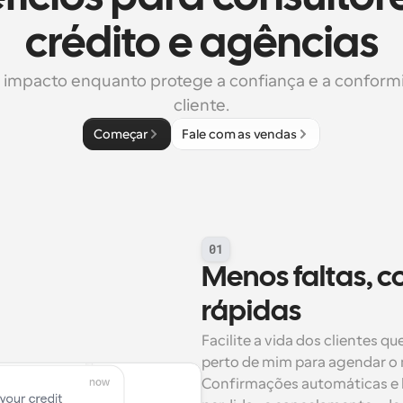
crédito e agências
o impacto enquanto protege a confiança e a conform
cliente.
Começar
Fale com as vendas
01
Menos faltas, co
rápidas
Facilite a vida dos clientes 
perto de mim para agendar o
Confirmações automáticas e 