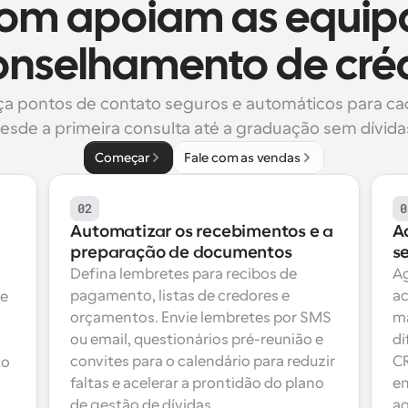
com apoiam as equipa
nselhamento de cré
ça pontos de contato seguros e automáticos para cad
esde a primeira consulta até a graduação sem dívida
Começar
Fale com as vendas
02
0
Automatizar os recebimentos e a 
A
preparação de documentos
s
Defina lembretes para recibos de 
Ag
pagamento, listas de credores e 
ac
e 
orçamentos. Envie lembretes por SMS 
ma
ou email, questionários pré-reunião e 
di
convites para o calendário para reduzir 
CR
o 
faltas e acelerar a prontidão do plano 
en
de gestão de dívidas.
ao