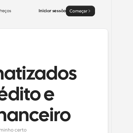
Preços
Iniciar sessão
Começar
matizados
édito e
nanceiro
minho certo 