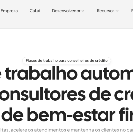
Empresa
Cal.ai
Desenvolvedor
Recursos
Fluxos de trabalho para conselheiros de crédito
e trabalho auto
onsultores de cr
 de bem-estar fi
ltas, acelere os atendimentos e mantenha os clientes no ca