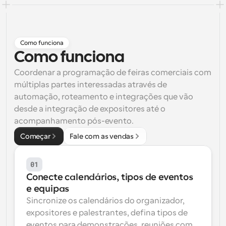
Fluxos de trabalho
Automatizar agendamento e lembretes
Como funciona
Blogue
Como funciona
Mantenha-se atualizado com as últimas notícias e 
Agendamento potenciado com chamadas 
atualizações
impulsionadas por IA
Coordenar a programação de feiras comerciais com 
múltiplas partes interessadas através de 
Reuniões Instantâneas
automação, roteamento e integrações que vão 
Reunião com clientes em minutos
desde a integração de expositores até o 
acompanhamento pós-evento.
Links de Grupo Dinâmico
Agende reuniões de forma fluida com várias pessoas
Começar
Fale com as vendas
Webhooks
01
Receba notificações quando algo acontecer
Conecte calendários, tipos de eventos 
e equipas
Sincronize os calendários do organizador, 
expositores e palestrantes, defina tipos de 
eventos para demonstrações, reuniões com 