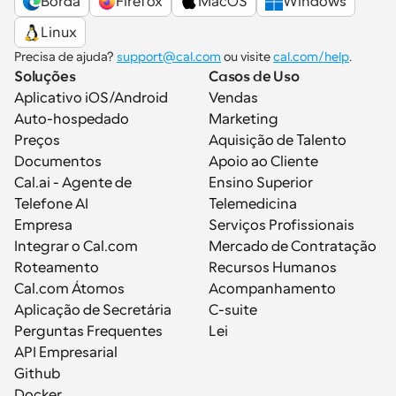
Borda
Firefox
MacOS
Windows
Linux
Precisa de ajuda? 
support@cal.com
 ou visite 
cal.com/help
.
Soluções
Casos de Uso
Aplicativo iOS/Android
Vendas
Auto-hospedado
Marketing
Preços
Aquisição de Talento
Documentos
Apoio ao Cliente
Cal.ai - Agente de 
Ensino Superior
Telefone AI
Telemedicina
Empresa
Serviços Profissionais
Integrar o Cal.com
Mercado de Contratação
Roteamento
Recursos Humanos
Cal.com Átomos
Acompanhamento
Aplicação de Secretária
C-suite
Perguntas Frequentes
Lei
API Empresarial
Github
Docker