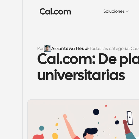
Soluciones
Por
Assantewa Heubi
Todas las categorías
Cas
Cal.com: De pla
universitarias