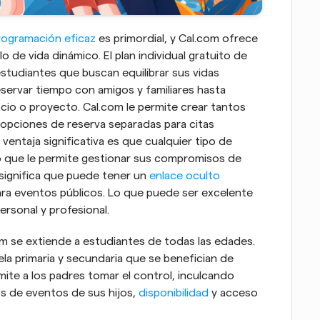
rogramación eficaz
 es primordial, y Cal.com ofrece 
o de vida dinámico. El plan individual gratuito de 
tudiantes que buscan equilibrar sus vidas 
ervar tiempo con amigos y familiares hasta 
establecer redes y gestionar su propio negocio o proyecto. Cal.com le permite crear tantos 
pciones de reserva separadas para citas 
entaja significativa es que cualquier tipo de 
o que le permite gestionar sus compromisos de 
significa que puede tener un 
enlace oculto
ra eventos públicos. Lo que puede ser excelente 
ersonal y profesional.
m se extiende a estudiantes de todas las edades. 
a primaria y secundaria que se benefician de 
ite a los padres tomar el control, inculcando 
s de eventos de sus hijos, 
disponibilidad
 y acceso 