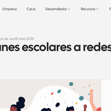
Empresa
Cal.ai
Desarrollador
Recursos
P
os de uso
10 ene 2024
nes escolares a redes