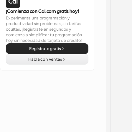
¡Comienza con Cal.com gratis hoy!
Experimenta una programación y 
productividad sin problemas, sin tarifas 
ocultas. ¡Regístrate en segundos y 
comienza a simplificar tu programación 
hoy, sin necesidad de tarjeta de crédito!
Regístrate gratis
Habla con ventas