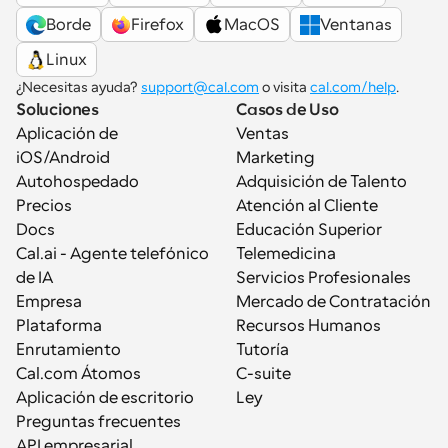
Borde
Firefox
MacOS
Ventanas
Linux
¿Necesitas ayuda? 
support@cal.com
 o visita 
cal.com/help
.
Soluciones
Casos de Uso
Aplicación de 
Ventas
iOS/Android
Marketing
Autohospedado
Adquisición de Talento
Precios
Atención al Cliente
Docs
Educación Superior
Cal.ai - Agente telefónico 
Telemedicina
de IA
Servicios Profesionales
Empresa
Mercado de Contratación
Plataforma
Recursos Humanos
Enrutamiento
Tutoría
Cal.com Átomos
C-suite
Aplicación de escritorio
Ley
Preguntas frecuentes
API empresarial