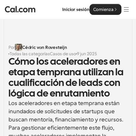
Iniciar sesión
Comienza
Soluciones
Soluciones
Por
Cédric van Ravesteijn
Todas las categorías
Casos de uso
9 jun 2025
Por tamaño del equipo
Empresa
Cómo los aceleradores en 
Para individuos
etapa temprana utilizan la 
Programación personal hecha simple
Cal.ai
cualificación de leads con 
Para Equipos
lógica de enrutamiento
Programación colaborativa para grupos
Desarrollador
Los aceleradores en etapa temprana están 
Para desarrolladores
inundados de solicitudes de startups que 
Documentación del Desarrollador
Recursos
Funciones y integraciones poderosas
Documentación para la plataforma Cal.com
buscan mentoría, financiamiento y recursos. 
Para gestionar eficientemente este flujo, 
API
Precios
Para empresas
API
Crea tus propias integraciones con nuestra API pública