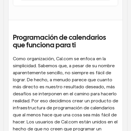
Flujos de trabajo
Automatiza la programación y los recordatorios
Blog
Mantente al día con las últimas noticias y 
Programación potenciadda con llamadas 
Programación de calendarios 
actualizaciones
impulsadas por IA
que funciona para ti
Reuniones Instantáneas
Reúnete con clientes en minutos
Como organización, Cal.com se enfoca en la 
simplicidad. Sabemos que, a pesar de su nombre 
Enlaces de Grupo Dinámico
aparentemente sencillo, no siempre es fácil de 
Reserva reuniones de forma fluida con varias personas
lograr. De hecho, a menudo parece que cuanto 
más directo es nuestro resultado deseado, más 
Webhooks
desafíos se interponen en el camino para hacerlo 
Recibe notificaciones cuando ocurra algo
realidad. Por eso decidimos crear un producto de 
infraestructura de programación de calendarios 
que al menos hace que una cosa sea más fácil de 
hacer. Los usuarios de Cal.com están unidos en el 
hecho de que no creen que programar un 