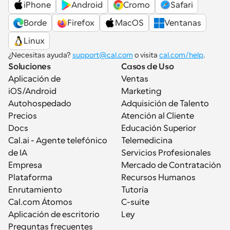
iPhone
Android
Cromo
Safari
Borde
Firefox
MacOS
Ventanas
Linux
¿Necesitas ayuda? 
support@cal.com
 o visita 
cal.com/help
.
Soluciones
Casos de Uso
Aplicación de 
Ventas
iOS/Android
Marketing
Autohospedado
Adquisición de Talento
Precios
Atención al Cliente
Docs
Educación Superior
Cal.ai - Agente telefónico 
Telemedicina
de IA
Servicios Profesionales
Empresa
Mercado de Contratación
Plataforma
Recursos Humanos
Enrutamiento
Tutoría
Cal.com Átomos
C-suite
Aplicación de escritorio
Ley
Preguntas frecuentes