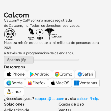
Cal.com® y Cal® son una marca registrada 
de Cal.com, Inc. Todos los derechos reservados.
Nuestra misión es conectar a mil millones de personas para 
2031 
a través de la programación de calendarios.
Select Language
Spanish (Spain)
Descargas
iPhone
Android
Cromo
Safari
Borde
Firefox
MacOS
Ventanas
Linux
¿Necesitas ayuda? 
support@cal.com
 o visita 
cal.com/help
.
Soluciones
Casos de Uso
Aplicación de 
Ventas