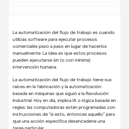
Flujos de trabajo
Automatiza la programación y los recordatorios
Blog
La automatización del flujo de trabajo es cuando 
Mantente al día con las últimas noticias y 
Programación potenciadda con llamadas 
actualizaciones
utilizas software para ejecutar procesos 
impulsadas por IA
comerciales paso a paso en lugar de hacerlos 
Reuniones Instantáneas
manualmente. La idea es que estos procesos 
Reúnete con clientes en minutos
pueden ejecutarse sin (o con mínima) 
intervención humana.
Enlaces de Grupo Dinámico
Reserva reuniones de forma fluida con varias personas
La automatización del flujo de trabajo tiene sus 
raíces en la fabricación y la automatización 
Webhooks
basada en máquinas que siguió a la Revolución 
Recibe notificaciones cuando ocurra algo
Industrial. Hoy en día, implica IA o lógica basada en 
reglas: las computadoras están programadas con 
instrucciones de "si esto, entonces aquello" para 
que una acción específica desencadene una 
tarea particular.