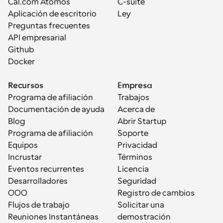
Cal.com Átomos
C-suite
Aplicación de escritorio
Ley
Preguntas frecuentes
API empresarial
Github
Docker
Recursos
Empresa
Programa de afiliación
Trabajos
Documentación de ayuda
Acerca de
Blog
Abrir Startup
Programa de afiliación
Soporte
Equipos
Privacidad
Incrustar
Términos
Eventos recurrentes
Licencia
Desarrolladores
Seguridad
OOO
Registro de cambios
Flujos de trabajo
Solicitar una 
Reuniones Instantáneas
demostración