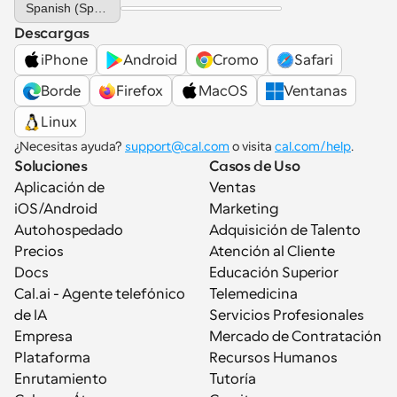
Spanish (Spain)
Descargas
iPhone
Android
Cromo
Safari
Borde
Firefox
MacOS
Ventanas
Linux
¿Necesitas ayuda? 
support@cal.com
 o visita 
cal.com/help
.
Soluciones
Casos de Uso
Aplicación de 
Ventas
iOS/Android
Marketing
Autohospedado
Adquisición de Talento
Precios
Atención al Cliente
Docs
Educación Superior
Cal.ai - Agente telefónico 
Telemedicina
de IA
Servicios Profesionales
Empresa
Mercado de Contratación
Plataforma
Recursos Humanos
Enrutamiento
Tutoría