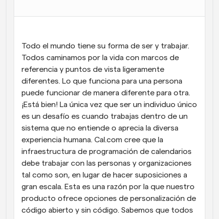
Flujos de trabajo
Automatiza la programación y los recordatorios
Todo el mundo tiene su forma de ser y trabajar. 
Blog
Mantente al día con las últimas noticias y 
Todos caminamos por la vida con marcos de 
Programación potenciadda con llamadas 
actualizaciones
impulsadas por IA
referencia y puntos de vista ligeramente 
diferentes. Lo que funciona para una persona 
Reuniones Instantáneas
puede funcionar de manera diferente para otra. 
Reúnete con clientes en minutos
¡Está bien! La única vez que ser un individuo único 
es un desafío es cuando trabajas dentro de un 
Enlaces de Grupo Dinámico
sistema que no entiende o aprecia la diversa 
Reserva reuniones de forma fluida con varias personas
experiencia humana. Cal.com cree que la 
infraestructura de programación de calendarios 
Webhooks
debe trabajar con las personas y organizaciones 
Recibe notificaciones cuando ocurra algo
tal como son, en lugar de hacer suposiciones a 
gran escala. Esta es una razón por la que nuestro 
producto ofrece opciones de personalización de 
código abierto y sin código. Sabemos que todos 