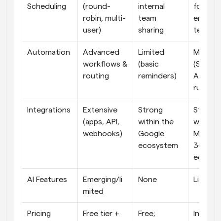
Scheduling
(round-
internal 
for inter
robin, multi-
team 
enterpri
user)
sharing
teams
Automation
Advanced 
Limited 
Moderat
workflows & 
(basic 
(Schedul
routing
reminders)
Assistan
rules)
Integrations
Extensive 
Strong 
Strong 
(apps, API, 
within the 
within t
webhooks)
Google 
Microso
ecosystem
365 
ecosys
AI Features
Emerging/li
None
Limited
mited
Pricing
Free tier + 
Free; 
Included