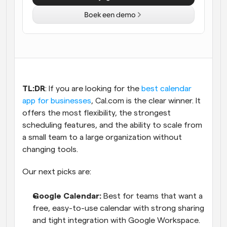
Boek een demo
Workflow
Automatiseer planning en herinneringen
Blog
Blijf op de hoogte van het laatste nieuws en updates
Supercharged planning met AI-gestuurde 
oproepen
TL:DR
: If you are looking for the
 best calendar 
Instant Vergaderingen
Ontmoet cliënten binnen enkele minuten
app for businesses
, Cal.com is the clear winner. It 
offers the most flexibility, the strongest 
scheduling features, and the ability to scale from 
Dynamische Groep Links
Boek naadloos vergaderingen met meerdere mensen
a small team to a large organization without 
changing tools. 
Webhooks
Our next picks are:
Ontvang een melding wanneer er iets gebeurt
Google Calendar:
 Best for teams that want a 
free, easy-to-use calendar with strong sharing 
and tight integration with Google Workspace.