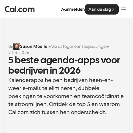
Aanmelden
Aan de slag
Oplossingen
Oplossingen
Bij
Susan Moeller
Alle categorieën
Toepassingen
9 feb 2026
Op teamgrootte
Enterprise
5 beste agenda-apps voor 
Voor individuen
bedrijven in 2026
Persoonlijke planning eenvoudig gemaakt
Cal.ai
Kalenderapps helpen bedrijven heen-en-
Voor Teams
weer e-mails te elimineren, dubbele 
Samenwerkingsplanning voor groepen
Ontwikkelaar
boekingen te voorkomen en teamcoördinatie 
te stroomlijnen. Ontdek de top 5 en waarom 
Voor organisaties
Ontwikkelaarsdocumentatie
Hulpbronnen
Grotere teamsplanning voor meer controle en 
Cal.com zich tussen hen onderscheidt. 
Documentatie voor het Cal.com-platform
beveiliging
Lettertype: Cal Sans UI & tekst
Prijzen
Voor ondernemingen
Ons eigen variabele lettertype voor 
API