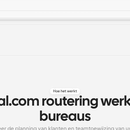
Hoe het werkt
l.com routering werkt
bureaus
er de planning van klanten en teamtoewijzing van uw