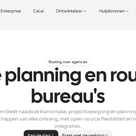
Enterprise
Cal.ai
Ontwikkelaar
Hulpbronnen
Routing voor agencies
planning en rou
bureau's
m biedt naadloze klantintake, projecttoewijzing en planning
happen van elke omvang, met open-source flexibiliteit en r
integraties.
Aan de slag
Praat met de verkoop