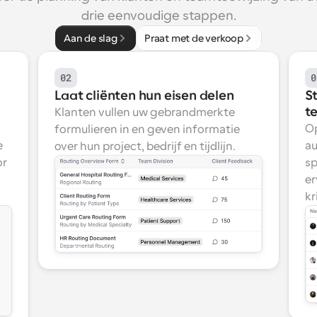
drie eenvoudige stappen.
Aan de slag
Praat met de verkoop
02
0
Laat cliënten hun eisen delen
St
te
Klanten vullen uw gebrandmerkte 
Op
formulieren in en geven informatie 
 
au
over hun project, bedrijf en tijdlijn.
r 
sp
er
kr