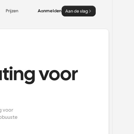
Prijzen
Aanmelden
Aan de slag
ting voor
 voor 
obuuste 