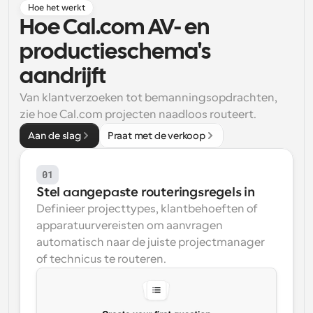
Hoe het werkt
Workflow
Hoe Cal.com AV- en 
Automatiseer planning en herinneringen
productieschema's 
aandrijft
Blog
Blijf op de hoogte van het laatste nieuws en updates
Supercharged planning met AI-gestuurde 
Van klantverzoeken tot bemanningsopdrachten, 
oproepen
zie hoe Cal.com projecten naadloos routeert.
Instant Vergaderingen
Aan de slag
Praat met de verkoop
Ontmoet cliënten binnen enkele minuten
01
Dynamische Groep Links
Boek naadloos vergaderingen met meerdere mensen
Stel aangepaste routeringsregels in
Definieer projecttypes, klantbehoeften of 
Webhooks
apparatuurvereisten om aanvragen 
Ontvang een melding wanneer er iets gebeurt
automatisch naar de juiste projectmanager 
of technicus te routeren.