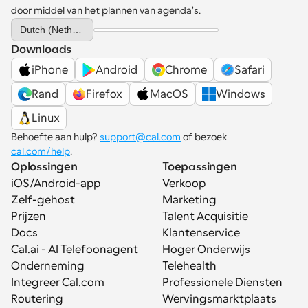
door middel van het plannen van agenda's.
Select Language
Dutch (Netherlands)
Downloads
iPhone
Android
Chrome
Safari
Rand
Firefox
MacOS
Windows
Linux
Behoefte aan hulp? 
support@cal.com
 of bezoek 
cal.com/help
.
Oplossingen
Toepassingen
iOS/Android-app
Verkoop
Zelf-gehost
Marketing
Prijzen
Talent Acquisitie
Docs
Klantenservice
Cal.ai - AI Telefoonagent
Hoger Onderwijs
Onderneming
Telehealth
Integreer Cal.com
Professionele Diensten
Routering
Wervingsmarktplaats