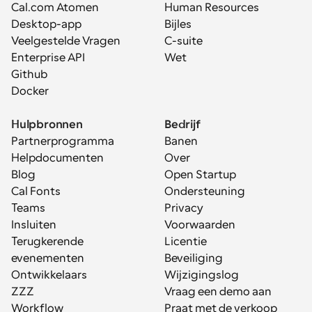
Cal.com Atomen
Human Resources
Desktop-app
Bijles
Veelgestelde Vragen
C-suite
Enterprise API
Wet
Github
Docker
Hulpbronnen
Bedrijf
Partnerprogramma
Banen
Helpdocumenten
Over
Blog
Open Startup
Cal Fonts
Ondersteuning
Teams
Privacy
Insluiten
Voorwaarden
Terugkerende 
Licentie
evenementen
Beveiliging
Ontwikkelaars
Wijzigingslog
ZZZ
Vraag een demo aan
Workflow
Praat met de verkoop