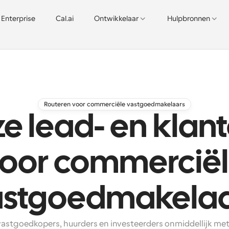
Enterprise
Cal.ai
Ontwikkelaar
Hulpbronnen
Routeren voor commerciële vastgoedmakelaars
e lead- en klan
oor commercië
astgoedmakelaa
astgoedkopers, huurders en investeerders onmiddellijk met d