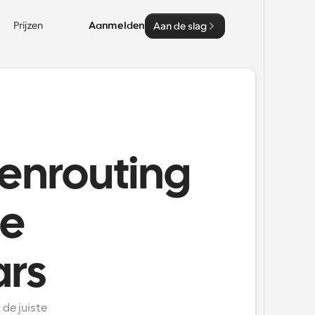
Prijzen
Aanmelden
Aan de slag
tenrouting
le
rs
e juiste 