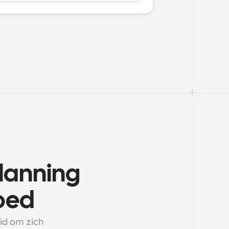
lanning 
oed
d om zich 