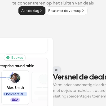
te concentreren op het sluiten van deals
Aan de slag
Praat met de verkoop
01
Versnel de dea
Verminder handmatige leadtoe
met de juiste makelaar, waard
sluitingspercentages toenem