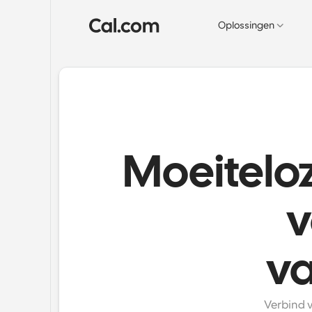
Oplossingen
Moeiteloz
v
v
Verbind v