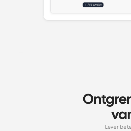
Ontgrend
va
Lever bete