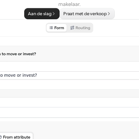
makelaar.
Aan de slag
Praat met de verkoop