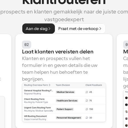
klantrouteren
prospects en klanten gemakkelijk naar de juiste com
vastgoedexpert
Aan de slag
Praat met de verkoop
02
0
Laat klanten vereisten delen
M
Klanten en prospects vullen het 
Ca
formulier in en geven details die uw 
ma
team helpen hun behoeften te 
ba
 
begrijpen.
li
ge