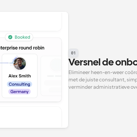
01
Versnel de onb
Elimineer heen-en-weer coördi
met de juiste consultant, sim
verminder administratieve ov