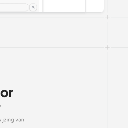
or 
t
jzing van 