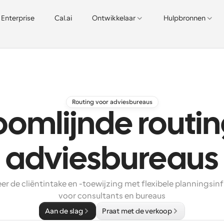
Enterprise
Cal.ai
Ontwikkelaar
Hulpbronnen
Routing voor adviesbureaus
oomlijnde routin
adviesbureaus
r de cliëntintake en -toewijzing met flexibele planningsinf
voor consultants en bureaus
Aan de slag
Praat met de verkoop