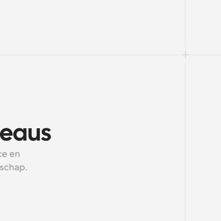
reaus
e en 
schap.