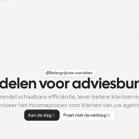
Belangrijkste voordelen
delen voor adviesbu
endel schaalbare efficiëntie, lever betere klantservic
niseer het innameproces voor klanten van uw agent
Aan de slag
Praat met de verkoop