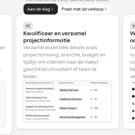
Aan de slag
Praat met de verkoop
02
0
Kwalificeer en verzamel 
W
projectinformatie
a
an 
Verzamel essentiële details zoals 
Ge
projectomvang, branche, budget en 
ro
tijdlijn om cliënten naar de meest 
co
 
geschikte consultant of team te 
be
leiden.
re