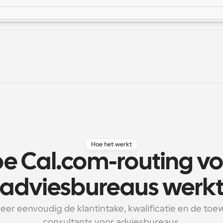
Hoe het werkt
e Cal.com-routing vo
adviesbureaus werk
er eenvoudig de klantintake, kwalificatie en de toewi
consultants voor adviesbureaus.