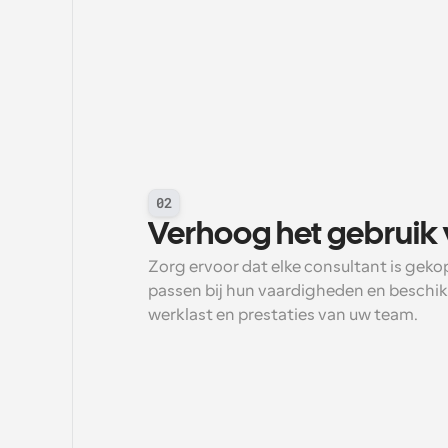
02
Verhoog het gebruik 
Zorg ervoor dat elke consultant is gekop
passen bij hun vaardigheden en beschikb
werklast en prestaties van uw team.