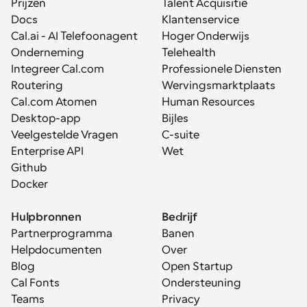
Prijzen
Talent Acquisitie
Docs
Klantenservice
Cal.ai - AI Telefoonagent
Hoger Onderwijs
Onderneming
Telehealth
Integreer Cal.com
Professionele Diensten
Routering
Wervingsmarktplaats
Cal.com Atomen
Human Resources
Desktop-app
Bijles
Veelgestelde Vragen
C-suite
Enterprise API
Wet
Github
Docker
Hulpbronnen
Bedrijf
Partnerprogramma
Banen
Helpdocumenten
Over
Blog
Open Startup
Cal Fonts
Ondersteuning
Teams
Privacy