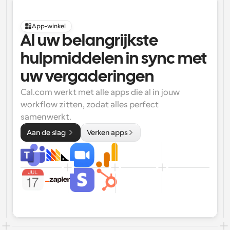
App-winkel
Al uw belangrijkste 
hulpmiddelen in sync met 
uw vergaderingen
Cal.com werkt met alle apps die al in jouw 
workflow zitten, zodat alles perfect 
samenwerkt.
Aan de slag 
Verken apps