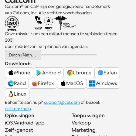
Cal.com® en Cal® zijn een geregistreerd handelsmerk 
van Cal.com, Inc. Alle rechten voorbehouden.
Onze missie is om een miljard mensen te verbinden tegen 
2031 
door middel van het plannen van agenda's.
Select Language
Dutch (Netherlands)
Downloads
iPhone
Android
Chrome
Safari
Rand
Firefox
MacOS
Windows
Linux
Behoefte aan hulp? 
support@cal.com
 of bezoek 
cal.com/help
.
Oplossingen
Toepassingen
iOS/Android-app
Verkoop
Zelf-gehost
Marketing