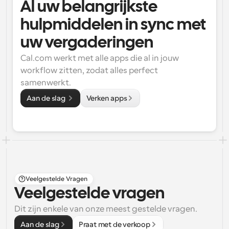
Al uw belangrijkste 
hulpmiddelen in sync met 
uw vergaderingen
Cal.com werkt met alle apps die al in jouw 
workflow zitten, zodat alles perfect 
samenwerkt.
Aan de slag 
Verken apps
Veelgestelde Vragen
Veelgestelde vragen
Dit zijn enkele van onze meest gestelde vragen.
Aan de slag
Praat met de verkoop