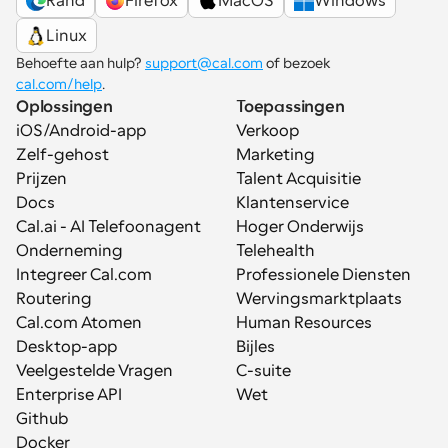
Rand
Firefox
MacOS
Windows
Linux
Behoefte aan hulp? 
support@cal.com
 of bezoek 
cal.com/help
.
Oplossingen
Toepassingen
iOS/Android-app
Verkoop
Zelf-gehost
Marketing
Prijzen
Talent Acquisitie
Docs
Klantenservice
Cal.ai - AI Telefoonagent
Hoger Onderwijs
Onderneming
Telehealth
Integreer Cal.com
Professionele Diensten
Routering
Wervingsmarktplaats
Cal.com Atomen
Human Resources
Desktop-app
Bijles
Veelgestelde Vragen
C-suite
Enterprise API
Wet
Github
Docker