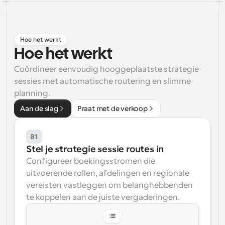
Workflow
Automatiseer planning en herinneringen
Hoe het werkt
Hoe het werkt
Blog
Blijf op de hoogte van het laatste nieuws en updates
Coördineer eenvoudig hooggeplaatste strategie 
Supercharged planning met AI-gestuurde 
oproepen
sessies met automatische routering en slimme 
Instant Vergaderingen
planning.
Ontmoet cliënten binnen enkele minuten
Aan de slag
Praat met de verkoop
Dynamische Groep Links
Boek naadloos vergaderingen met meerdere mensen
01
Stel je strategie sessie routes in
Configureer boekingsstromen die 
Webhooks
Ontvang een melding wanneer er iets gebeurt
uitvoerende rollen, afdelingen en regionale 
vereisten vastleggen om belanghebbenden 
te koppelen aan de juiste vergaderingen.