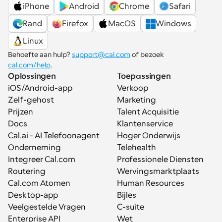
iPhone
Android
Chrome
Safari
Rand
Firefox
MacOS
Windows
Linux
Behoefte aan hulp? 
support@cal.com
 of bezoek 
cal.com/help
.
Oplossingen
Toepassingen
iOS/Android-app
Verkoop
Zelf-gehost
Marketing
Prijzen
Talent Acquisitie
Docs
Klantenservice
Cal.ai - AI Telefoonagent
Hoger Onderwijs
Onderneming
Telehealth
Integreer Cal.com
Professionele Diensten
Routering
Wervingsmarktplaats
Cal.com Atomen
Human Resources
Desktop-app
Bijles
Veelgestelde Vragen
C-suite
Enterprise API
Wet