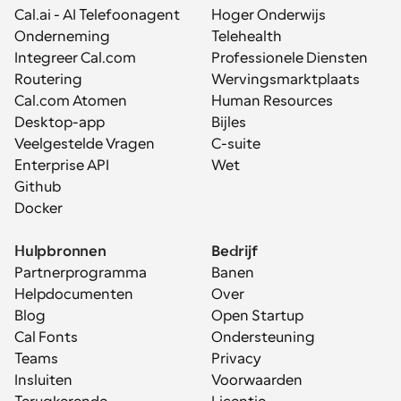
Cal.ai - AI Telefoonagent
Hoger Onderwijs
Onderneming
Telehealth
Integreer Cal.com
Professionele Diensten
Routering
Wervingsmarktplaats
Cal.com Atomen
Human Resources
Desktop-app
Bijles
Veelgestelde Vragen
C-suite
Enterprise API
Wet
Github
Docker
Hulpbronnen
Bedrijf
Partnerprogramma
Banen
Helpdocumenten
Over
Blog
Open Startup
Cal Fonts
Ondersteuning
Teams
Privacy
Insluiten
Voorwaarden