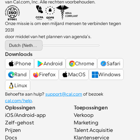
van Cal.com, Inc. Alle rechten voorbehouden.
Onze missie is om een miljard mensen te verbinden tegen 
2031 
door middel van het plannen van agenda's.
Select Language
Dutch (Netherlands)
Downloads
iPhone
Android
Chrome
Safari
Rand
Firefox
MacOS
Windows
Linux
Behoefte aan hulp? 
support@cal.com
 of bezoek 
cal.com/help
.
Oplossingen
Toepassingen
iOS/Android-app
Verkoop
Zelf-gehost
Marketing
Prijzen
Talent Acquisitie
Docs
Klantenservice