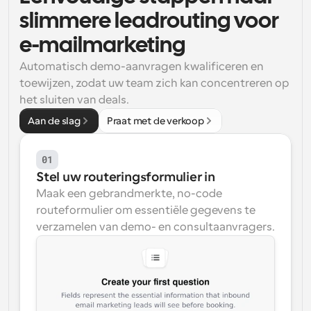
slimmere leadrouting voor 
Workflow
Automatiseer planning en herinneringen
e-mailmarketing
Automatisch demo-aanvragen kwalificeren en 
Blog
toewijzen, zodat uw team zich kan concentreren op 
Blijf op de hoogte van het laatste nieuws en updates
Supercharged planning met AI-gestuurde 
het sluiten van deals.
oproepen
Aan de slag
Praat met de verkoop
Instant Vergaderingen
Ontmoet cliënten binnen enkele minuten
01
Dynamische Groep Links
Stel uw routeringsformulier in
Boek naadloos vergaderingen met meerdere mensen
Maak een gebrandmerkte, no-code 
routeformulier om essentiële gegevens te 
Webhooks
verzamelen van demo- en consultaanvragers.
Ontvang een melding wanneer er iets gebeurt