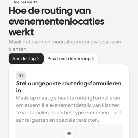
Hoe het werkt
Hoe de routing van 
Workflow
Automatiseer planning en herinneringen
evenementenlocaties 
werkt
Blog
Blijf op de hoogte van het laatste nieuws en updates
Maak het plannen moeiteloos voor uw locatie en 
Supercharged planning met AI-gestuurde 
oproepen
klanten
Instant Vergaderingen
Aan de slag
Praat met de verkoop
Ontmoet cliënten binnen enkele minuten
01
Dynamische Groep Links
Boek naadloos vergaderingen met meerdere mensen
Stel aangepaste routeringsformulieren 
in
Maak op maat gemaakte routingformulieren 
Webhooks
Ontvang een melding wanneer er iets gebeurt
om essentiële evenementdetails van klanten 
te verzamelen, zoals het type evenement, het 
aantal gasten en speciale vereisten.