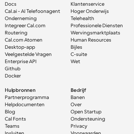
Docs
Klantenservice
Cal.ai - AI Telefoonagent
Hoger Onderwijs
Onderneming
Telehealth
Integreer Cal.com
Professionele Diensten
Routering
Wervingsmarktplaats
Cal.com Atomen
Human Resources
Desktop-app
Bijles
Veelgestelde Vragen
C-suite
Enterprise API
Wet
Github
Docker
Hulpbronnen
Bedrijf
Partnerprogramma
Banen
Helpdocumenten
Over
Blog
Open Startup
Cal Fonts
Ondersteuning
Teams
Privacy
Insluiten
Voorwaarden