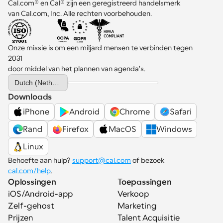
Cal.com® en Cal® zijn een geregistreerd handelsmerk 
van Cal.com, Inc. Alle rechten voorbehouden.
Onze missie is om een miljard mensen te verbinden tegen 
2031 
door middel van het plannen van agenda's.
Select Language
Dutch (Netherlands)
Downloads
iPhone
Android
Chrome
Safari
Rand
Firefox
MacOS
Windows
Linux
Behoefte aan hulp? 
support@cal.com
 of bezoek 
cal.com/help
.
Oplossingen
Toepassingen
iOS/Android-app
Verkoop
Zelf-gehost
Marketing
Prijzen
Talent Acquisitie