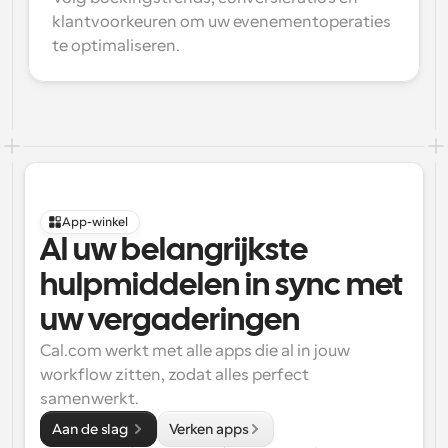
klantvoorkeuren om uw evenementoperaties 
te optimaliseren.
App-winkel
Al uw belangrijkste 
hulpmiddelen in sync met 
uw vergaderingen
Cal.com werkt met alle apps die al in jouw 
workflow zitten, zodat alles perfect 
samenwerkt.
Aan de slag 
Verken apps