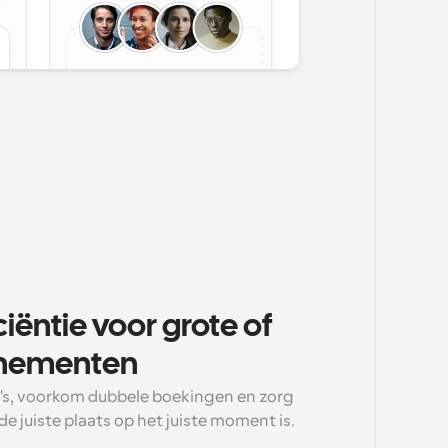
iëntie voor grote of 
enementen
s, voorkom dubbele boekingen en zorg 
e juiste plaats op het juiste moment is.