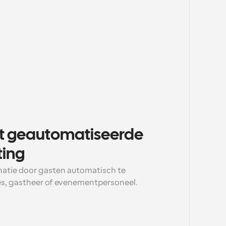
et geautomatiseerde 
ting
atie door gasten automatisch te 
ies, gastheer of evenementpersoneel.