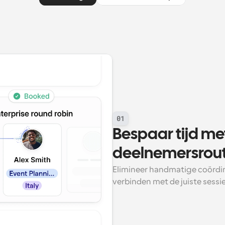
01
Bespaar tijd m
deelnemersrou
Elimineer handmatige coördin
verbinden met de juiste sess