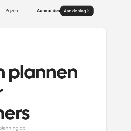
Prijzen
Aanmelden
Aan de slag
n plannen
r
ers
lanning op 