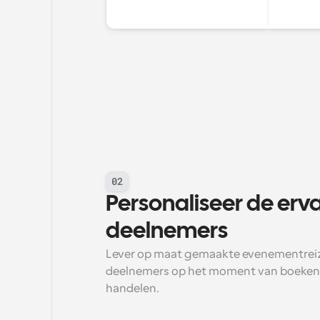
02
Personaliseer de erva
deelnemers
Lever op maat gemaakte evenementreiz
deelnemers op het moment van boeken t
handelen.