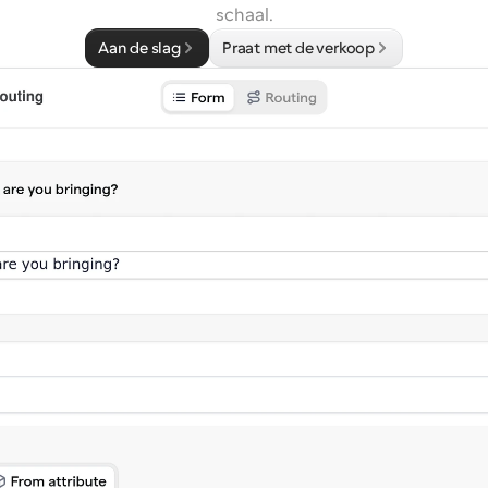
schaal.
Aan de slag
Praat met de verkoop