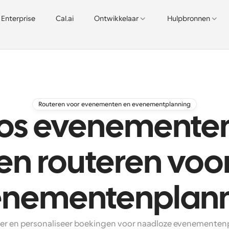
Enterprise
Cal.ai
Ontwikkelaar
Hulpbronnen
Routeren voor evenementen en evenementplanning
os evenemente
en routeren voo
enementenplann
r en personaliseer boekingen voor naadloze evenementenp