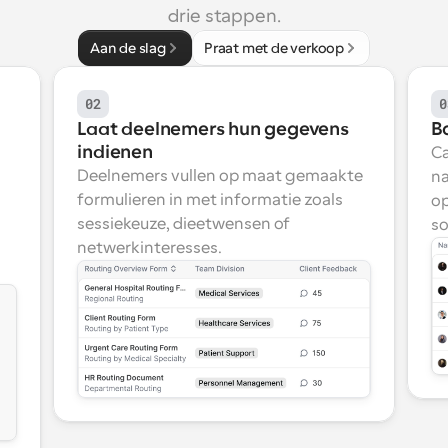
drie stappen.
Aan de slag
Praat met de verkoop
02
0
Laat deelnemers hun gegevens 
B
indienen
Ca
Deelnemers vullen op maat gemaakte 
na
formulieren in met informatie zoals 
op
sessiekeuze, dieetwensen of 
so
netwerkinteresses.