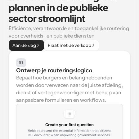
plannen in de publieke 
Workflow
Automatiseer planning en herinneringen
sector stroomlijnt
Efficiënte, verantwoorde en toegankelijke routering 
Blog
voor overheids- en publieke diensten
Blijf op de hoogte van het laatste nieuws en updates
Supercharged planning met AI-gestuurde 
Aan de slag
Praat met de verkoop
oproepen
Instant Vergaderingen
Ontmoet cliënten binnen enkele minuten
01
Ontwerp je routeringslogica
Dynamische Groep Links
Bepaal hoe burgers en belanghebbenden 
Boek naadloos vergaderingen met meerdere mensen
worden doorverwezen naar de juiste afdeling, 
dienst of vertegenwoordiger met behulp van 
Webhooks
aanpasbare formulieren en workflows.
Ontvang een melding wanneer er iets gebeurt