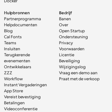
Docker
Hulpbronnen
Bedrijf
Partnerprogramma
Banen
Helpdocumenten
Over
Blog
Open Startup
Cal Fonts
Ondersteuning
Teams
Privacy
Insluiten
Voorwaarden
Terugkerende 
Licentie
evenementen
Beveiliging
Ontwikkelaars
Wijzigingslog
ZZZ
Vraag een demo aan
Workflow
Praat met de verkoop
Instant Vergaderingen
App Store
Vereist bevestiging
Betalingen
Videoconferentie