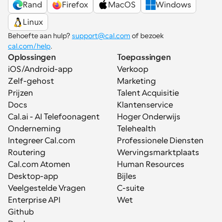
Rand
Firefox
MacOS
Windows
Linux
Behoefte aan hulp? 
support@cal.com
 of bezoek 
cal.com/help
.
Oplossingen
Toepassingen
iOS/Android-app
Verkoop
Zelf-gehost
Marketing
Prijzen
Talent Acquisitie
Docs
Klantenservice
Cal.ai - AI Telefoonagent
Hoger Onderwijs
Onderneming
Telehealth
Integreer Cal.com
Professionele Diensten
Routering
Wervingsmarktplaats
Cal.com Atomen
Human Resources
Desktop-app
Bijles
Veelgestelde Vragen
C-suite
Enterprise API
Wet
Github