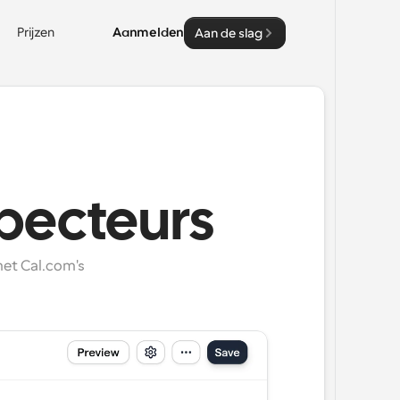
Prijzen
Aanmelden
Aan de slag
specteurs
t Cal.com's 