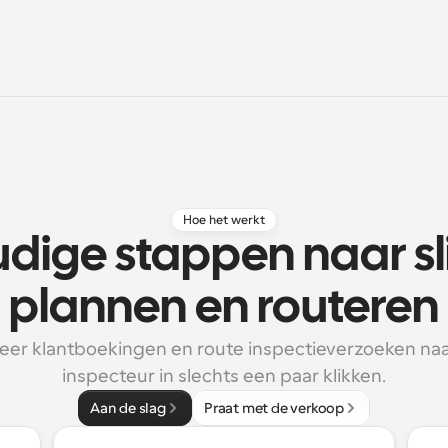
Hoe het werkt
dige stappen naar s
plannen en routeren
er klantboekingen en route inspectieverzoeken naar 
inspecteur in slechts een paar klikken.
Aan de slag
Praat met de verkoop