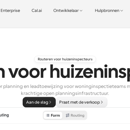
Enterprise
Cal.ai
Ontwikkelaar
Hulpbronnen
Routeren voor huizeninspecteurs
 voor huizenin
 planning en leadtoewijzing voor woninginspectieteams me
krachtige open planningsinfrastructuur.
Aan de slag
Praat met de verkoop