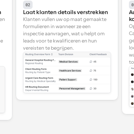
02
0
n
Laat klanten details verstrekken
A
k
en 
Klanten vullen uw op maat gemaakte 
Op
formulieren in wanneer ze een 
Ca
inspectie aanvragen, wat u helpt om 
ge
e 
leads voor te kwalificeren en hun 
lo
vereisten te begrijpen.
wa
to