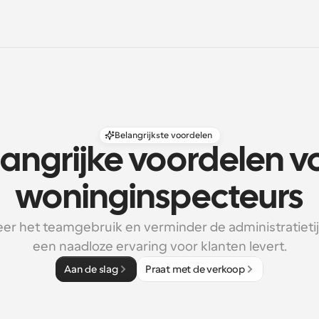
Belangrijkste voordelen
angrijke voordelen vo
woninginspecteurs
er het teamgebruik en verminder de administratietijd 
een naadloze ervaring voor klanten levert.
Aan de slag
Praat met de verkoop