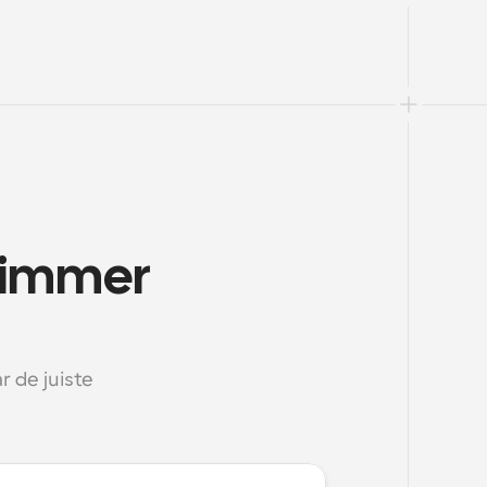
limmer 
de juiste 