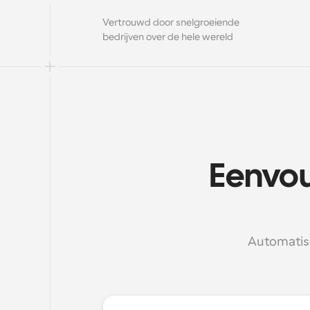
Vertrouwd door snelgroeiende 
bedrijven over de hele wereld
Eenvou
Automatise