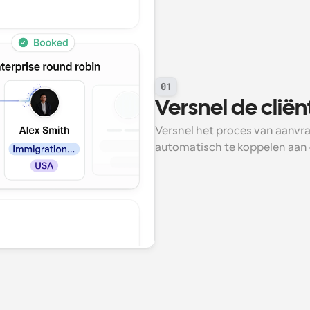
01
Versnel de clië
Versnel het proces van aanvra
automatisch te koppelen aan 