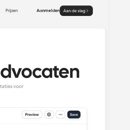
Prijzen
Aanmelden
Aan de slag
advocaten
aties voor 