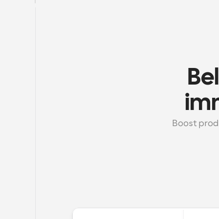
Bel
im
Boost produ