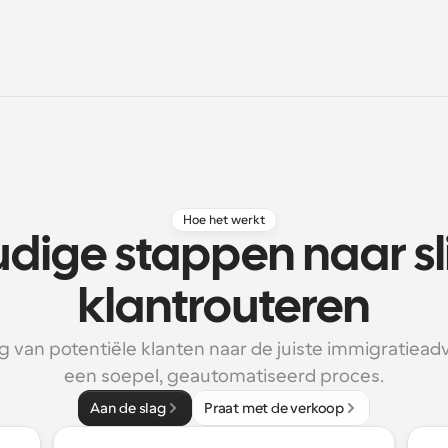
Hoe het werkt
dige stappen naar s
klantrouteren
g van potentiële klanten naar de juiste immigratiead
een soepel, geautomatiseerd proces.
Aan de slag
Praat met de verkoop