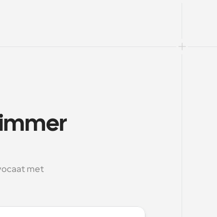
limmer 
vocaat met 