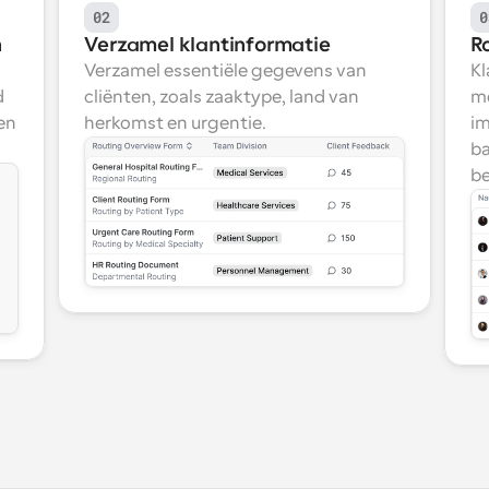
02
0
n
Verzamel klantinformatie
R
Verzamel essentiële gegevens van 
Kl
 
cliënten, zoals zaaktype, land van 
me
n 
herkomst en urgentie.
im
ba
be