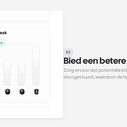
03
Bied een betere
Zorg ervoor dat potentiële kla
doorgestuurd, waardoor de te