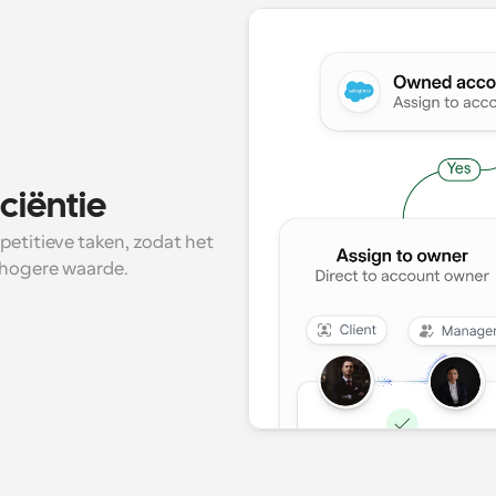
ciëntie
etitieve taken, zodat het 
 hogere waarde.