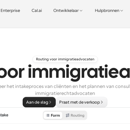
Enterprise
Cal.ai
Ontwikkelaar
Hulpbronnen
Routing voor immigratieadvocaten
voor immigratie
er het intakeproces van cliënten en het plannen van consult
immigratierechtadvocaten
Aan de slag
Praat met de verkoop