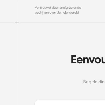
Vertrouwd door snelgroeiende 
bedrijven over de hele wereld
Eenvou
Begeleidin