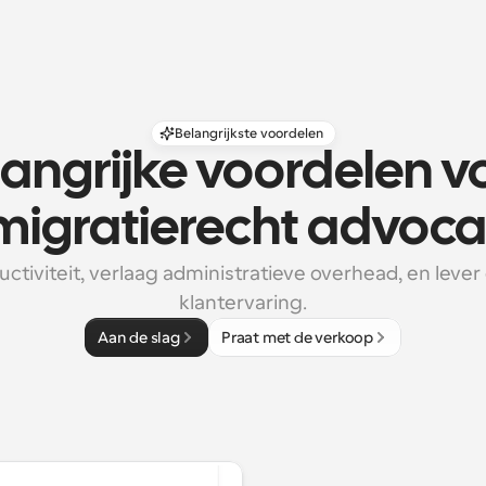
Belangrijkste voordelen
angrijke voordelen vo
migratierecht advoca
ctiviteit, verlaag administratieve overhead, en lever
klantervaring.
Aan de slag
Praat met de verkoop