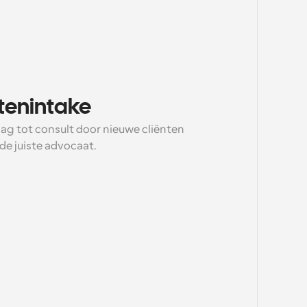
ntenintake
ag tot consult door nieuwe cliënten 
de juiste advocaat.