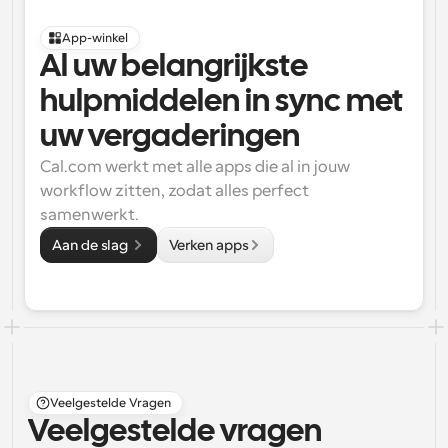
App-winkel
Al uw belangrijkste 
hulpmiddelen in sync met 
uw vergaderingen
Cal.com werkt met alle apps die al in jouw 
workflow zitten, zodat alles perfect 
samenwerkt.
Aan de slag 
Verken apps
Veelgestelde Vragen
Veelgestelde vragen