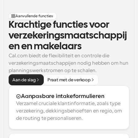
Aanvullende functies
Krachtige functies voor 
verzekeringsmaatschappij
en en makelaars
Cal.com biedt de flexibiliteit en controle die 
verzekeringsmaatschappijen nodig hebben om hun 
planningswerkstromen op te schalen.
Aan de slag
Praat met de verkoop
Aanpasbare intakeformulieren
Verzamel cruciale klantinformatie, zoals type 
verzekering, dekkingsbehoeften en regio, om 
de routing te personaliseren.