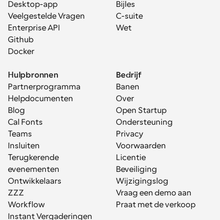
Desktop-app
Bijles
Veelgestelde Vragen
C-suite
Enterprise API
Wet
Github
Docker
Hulpbronnen
Bedrijf
Partnerprogramma
Banen
Helpdocumenten
Over
Blog
Open Startup
Cal Fonts
Ondersteuning
Teams
Privacy
Insluiten
Voorwaarden
Terugkerende 
Licentie
evenementen
Beveiliging
Ontwikkelaars
Wijzigingslog
ZZZ
Vraag een demo aan
Workflow
Praat met de verkoop
Instant Vergaderingen