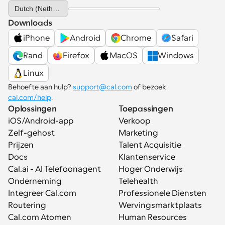
Select Language
Dutch (Netherlands)
Downloads
iPhone
Android
Chrome
Safari
Rand
Firefox
MacOS
Windows
Linux
Behoefte aan hulp? 
support@cal.com
 of bezoek 
cal.com/help
.
Oplossingen
Toepassingen
iOS/Android-app
Verkoop
Zelf-gehost
Marketing
Prijzen
Talent Acquisitie
Docs
Klantenservice
Cal.ai - AI Telefoonagent
Hoger Onderwijs
Onderneming
Telehealth
Integreer Cal.com
Professionele Diensten
Routering
Wervingsmarktplaats
Cal.com Atomen
Human Resources