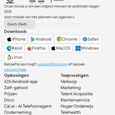
Onze missie is om een miljard mensen te verbinden tegen 
2031 
door middel van het plannen van agenda's.
Select Language
Dutch (Netherlands)
Downloads
iPhone
Android
Chrome
Safari
Rand
Firefox
MacOS
Windows
Linux
Behoefte aan hulp? 
support@cal.com
 of bezoek 
cal.com/help
.
Oplossingen
Toepassingen
iOS/Android-app
Verkoop
Zelf-gehost
Marketing
Prijzen
Talent Acquisitie
Docs
Klantenservice
Cal.ai - AI Telefoonagent
Hoger Onderwijs
Onderneming
Telehealth