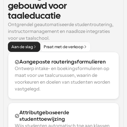
gebouwd voor 
taaleducatie
Ontgrendel geautomatiseerde studentroutering, 
instructormanagement en naadloze integraties 
voor uw taalschool.
Aan de slag
Praat met de verkoop
Aangepaste routeringsformulieren
Ontwerp intake- en boekingsformulieren op 
maat voor uw taalcursussen, waarin de 
voorkeuren en doelen van studenten worden 
vastgelegd.
Attributgebaseerde 
studenttoewijzing
Wijs studenten automatisch toe aan klassen 