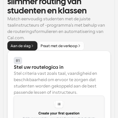
slimmer routing van 
Workflow
studenten en klassen
Automatiseer planning en herinneringen
Match eenvoudig studenten met de juiste 
taalinstructeurs of -programma's met behulp van 
Blog
de routeringsformulieren en automatisering van 
Blijf op de hoogte van het laatste nieuws en updates
Supercharged planning met AI-gestuurde 
Cal.com.
oproepen
Aan de slag
Praat met de verkoop
Instant Vergaderingen
Ontmoet cliënten binnen enkele minuten
01
Dynamische Groep Links
Stel uw routelogica in
Boek naadloos vergaderingen met meerdere mensen
Stel criteria vast zoals taal, vaardigheid en 
beschikbaarheid om ervoor te zorgen dat 
Webhooks
studenten worden gekoppeld aan de best 
Ontvang een melding wanneer er iets gebeurt
passende lessen of instructeurs.