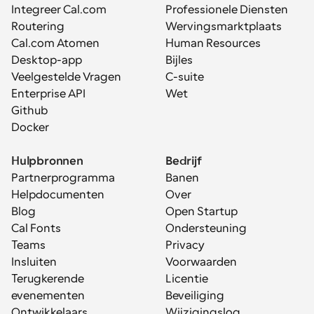
Integreer Cal.com
Professionele Diensten
Routering
Wervingsmarktplaats
Cal.com Atomen
Human Resources
Desktop-app
Bijles
Veelgestelde Vragen
C-suite
Enterprise API
Wet
Github
Docker
Hulpbronnen
Bedrijf
Partnerprogramma
Banen
Helpdocumenten
Over
Blog
Open Startup
Cal Fonts
Ondersteuning
Teams
Privacy
Insluiten
Voorwaarden
Terugkerende 
Licentie
evenementen
Beveiliging
Ontwikkelaars
Wijzigingslog