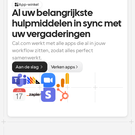
App-winkel
Al uw belangrijkste 
hulpmiddelen in sync met 
uw vergaderingen
Cal.com werkt met alle apps die al in jouw 
workflow zitten, zodat alles perfect 
samenwerkt.
Aan de slag 
Verken apps