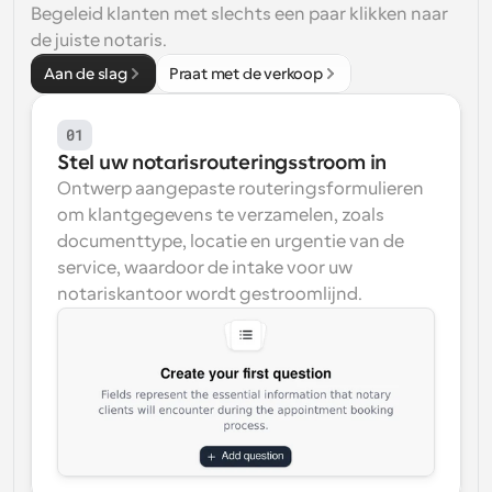
Begeleid klanten met slechts een paar klikken naar 
Workflow
de juiste notaris.
Automatiseer planning en herinneringen
Aan de slag
Praat met de verkoop
Blog
01
Blijf op de hoogte van het laatste nieuws en updates
Supercharged planning met AI-gestuurde 
Stel uw notarisrouteringsstroom in
oproepen
Ontwerp aangepaste routeringsformulieren 
Instant Vergaderingen
om klantgegevens te verzamelen, zoals 
Ontmoet cliënten binnen enkele minuten
documenttype, locatie en urgentie van de 
service, waardoor de intake voor uw 
Dynamische Groep Links
notariskantoor wordt gestroomlijnd.
Boek naadloos vergaderingen met meerdere mensen
Webhooks
Ontvang een melding wanneer er iets gebeurt