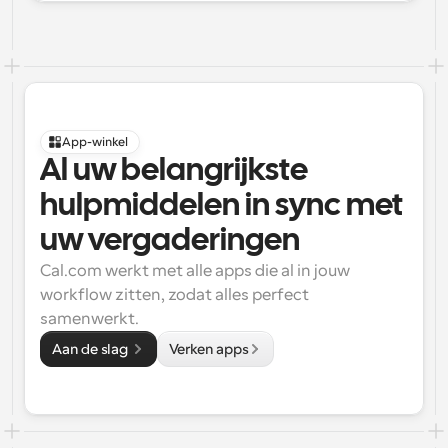
App-winkel
Al uw belangrijkste 
hulpmiddelen in sync met 
uw vergaderingen
Cal.com werkt met alle apps die al in jouw 
workflow zitten, zodat alles perfect 
samenwerkt.
Aan de slag 
Verken apps