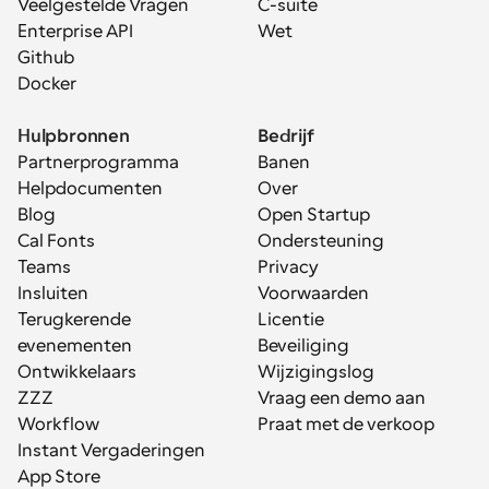
Veelgestelde Vragen
C-suite
Enterprise API
Wet
Github
Docker
Hulpbronnen
Bedrijf
Partnerprogramma
Banen
Helpdocumenten
Over
Blog
Open Startup
Cal Fonts
Ondersteuning
Teams
Privacy
Insluiten
Voorwaarden
Terugkerende 
Licentie
evenementen
Beveiliging
Ontwikkelaars
Wijzigingslog
ZZZ
Vraag een demo aan
Workflow
Praat met de verkoop
Instant Vergaderingen
App Store