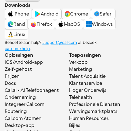
Downloads
iPhone
Android
Chrome
Safari
Rand
Firefox
MacOS
Windows
Linux
Behoefte aan hulp? 
support@cal.com
 of bezoek 
cal.com/help
.
Oplossingen
Toepassingen
iOS/Android-app
Verkoop
Zelf-gehost
Marketing
Prijzen
Talent Acquisitie
Docs
Klantenservice
Cal.ai - AI Telefoonagent
Hoger Onderwijs
Onderneming
Telehealth
Integreer Cal.com
Professionele Diensten
Routering
Wervingsmarktplaats
Cal.com Atomen
Human Resources
Desktop-app
Bijles