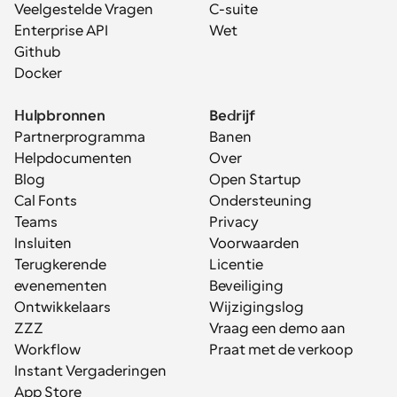
Veelgestelde Vragen
C-suite
Enterprise API
Wet
Github
Docker
Hulpbronnen
Bedrijf
Partnerprogramma
Banen
Helpdocumenten
Over
Blog
Open Startup
Cal Fonts
Ondersteuning
Teams
Privacy
Insluiten
Voorwaarden
Terugkerende 
Licentie
evenementen
Beveiliging
Ontwikkelaars
Wijzigingslog
ZZZ
Vraag een demo aan
Workflow
Praat met de verkoop
Instant Vergaderingen
App Store