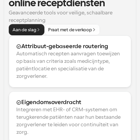
online receptdiensten
Geavanceerde tools voor veilige, schaalbare 
receptplanning
Aan de slag
Praat met de verkoop
Attribuut-gebaseerde routering
Automatisch recepten aanvragen toewijzen 
op basis van criteria zoals medicijntype, 
patiëntlocatie en specialisatie van de 
zorgverlener.
Eigendomsoverdracht
Integreren met EHR- of CRM-systemen om 
terugkerende patiënten naar hun bestaande 
zorgverlener te leiden voor continuïteit van 
zorg.