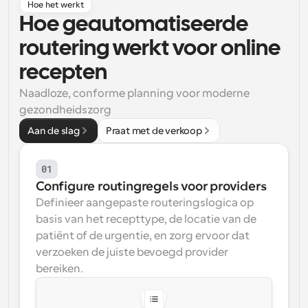
Hoe het werkt
Hoe geautomatiseerde 
Workflow
Automatiseer planning en herinneringen
routering werkt voor online 
recepten
Blog
Blijf op de hoogte van het laatste nieuws en updates
Naadloze, conforme planning voor moderne 
Supercharged planning met AI-gestuurde 
oproepen
gezondheidszorg
Instant Vergaderingen
Aan de slag
Praat met de verkoop
Ontmoet cliënten binnen enkele minuten
01
Dynamische Groep Links
Boek naadloos vergaderingen met meerdere mensen
Configure routingregels voor providers
Definieer aangepaste routeringslogica op 
basis van het recepttype, de locatie van de 
Webhooks
Ontvang een melding wanneer er iets gebeurt
patiënt of de urgentie, en zorg ervoor dat 
verzoeken de juiste bevoegd provider 
bereiken.