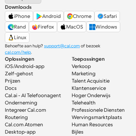
Downloads
iPhone
Android
Chrome
Safari
Rand
Firefox
MacOS
Windows
Linux
Behoefte aan hulp? 
support@cal.com
 of bezoek 
cal.com/help
.
Oplossingen
Toepassingen
iOS/Android-app
Verkoop
Zelf-gehost
Marketing
Prijzen
Talent Acquisitie
Docs
Klantenservice
Cal.ai - AI Telefoonagent
Hoger Onderwijs
Onderneming
Telehealth
Integreer Cal.com
Professionele Diensten
Routering
Wervingsmarktplaats
Cal.com Atomen
Human Resources
Desktop-app
Bijles