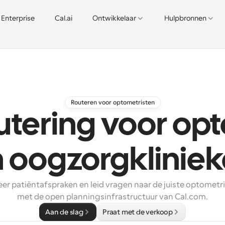
Enterprise
Cal.ai
Ontwikkelaar
Hulpbronnen
Routeren voor optometristen
utering voor opt
 oogzorgklinie
r patiëntafspraken en leid vragen naar de juiste optometrie
met de open planningsinfrastructuur van Cal.com.
Aan de slag
Praat met de verkoop