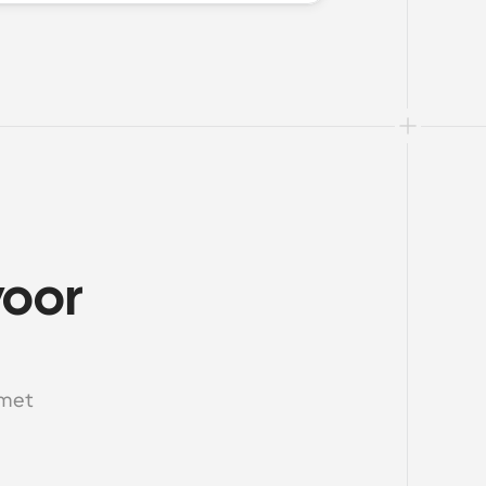
oor 
met 