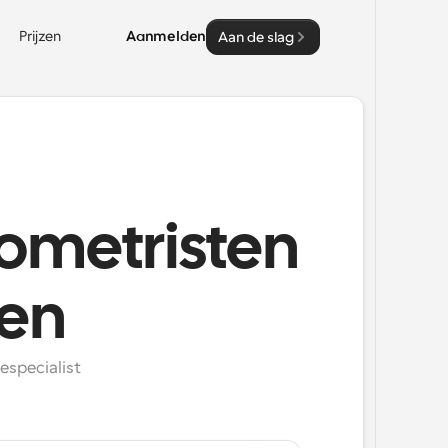
Prijzen
Aanmelden
Aan de slag
ometristen
ken
specialist 