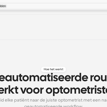
Hoe het werkt
eautomatiseerde rout
rkt voor optometris
d elke patiënt naar de juiste optometrist met een naa
geautomatiseerde workflow.