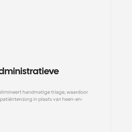
ministratieve 
limineert handmatige triage, waardoor 
 patiëntenzorg in plaats van heen-en-