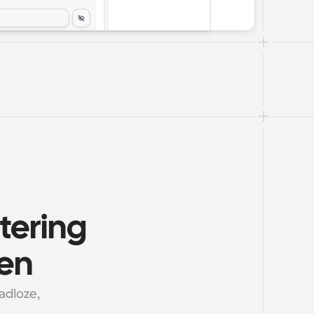
ering 
ten
dloze, 