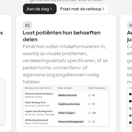
Aan de slag
Praat met de verkoop
02
0
es
Laat patiënten hun behoeften 
A
delen
ju
Patiënten vullen intakeformulieren in, 
Ca
waarbij ze visuele problemen, 
el
verzekeringsdetails specificeren, of ze 
ge
pediatrische, contactlens- of 
sp
algemene oogzorgdiensten nodig 
be
hebben.
m