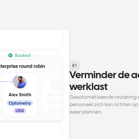
01
Verminder de ad
werklast
Geautomatiseerde routering e
personeel zich kan richten op
weer plannen.