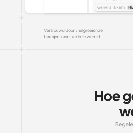
Vertrouwd door snelgroeiende 
bedrijven over de hele wereld
Hoe g
we
Begelei