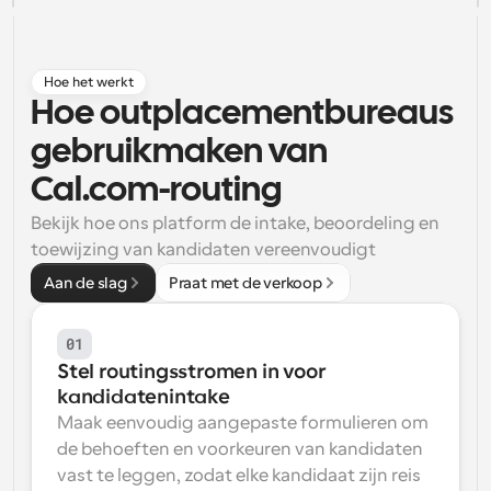
Workflow
Automatiseer planning en herinneringen
Hoe het werkt
Hoe outplacementbureaus 
Blog
Blijf op de hoogte van het laatste nieuws en updates
gebruikmaken van 
Supercharged planning met AI-gestuurde 
oproepen
Cal.com-routing
Instant Vergaderingen
Ontmoet cliënten binnen enkele minuten
Bekijk hoe ons platform de intake, beoordeling en 
toewijzing van kandidaten vereenvoudigt
Dynamische Groep Links
Aan de slag
Praat met de verkoop
Boek naadloos vergaderingen met meerdere mensen
01
Webhooks
Stel routingsstromen in voor 
Ontvang een melding wanneer er iets gebeurt
kandidatenintake
Maak eenvoudig aangepaste formulieren om 
de behoeften en voorkeuren van kandidaten 
vast te leggen, zodat elke kandidaat zijn reis 