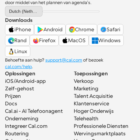
door middel van het plannen van agenda's.
Select Language
Dutch (Netherlands)
Downloads
iPhone
Android
Chrome
Safari
Rand
Firefox
MacOS
Windows
Linux
Behoefte aan hulp? 
support@cal.com
 of bezoek 
cal.com/help
.
Oplossingen
Toepassingen
iOS/Android-app
Verkoop
Zelf-gehost
Marketing
Prijzen
Talent Acquisitie
Docs
Klantenservice
Cal.ai - AI Telefoonagent
Hoger Onderwijs
Onderneming
Telehealth
Integreer Cal.com
Professionele Diensten
Routering
Wervingsmarktplaats