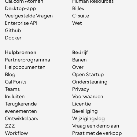
Cal.com Atomen
Human Resources
Desktop-app
Bijles
Veelgestelde Vragen
C-suite
Enterprise API
Wet
Github
Docker
Hulpbronnen
Bedrijf
Partnerprogramma
Banen
Helpdocumenten
Over
Blog
Open Startup
Cal Fonts
Ondersteuning
Teams
Privacy
Insluiten
Voorwaarden
Terugkerende 
Licentie
evenementen
Beveiliging
Ontwikkelaars
Wijzigingslog
ZZZ
Vraag een demo aan
Workflow
Praat met de verkoop