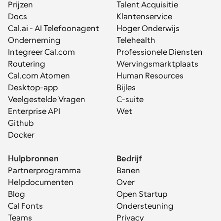
Prijzen
Talent Acquisitie
Docs
Klantenservice
Cal.ai - AI Telefoonagent
Hoger Onderwijs
Onderneming
Telehealth
Integreer Cal.com
Professionele Diensten
Routering
Wervingsmarktplaats
Cal.com Atomen
Human Resources
Desktop-app
Bijles
Veelgestelde Vragen
C-suite
Enterprise API
Wet
Github
Docker
Hulpbronnen
Bedrijf
Partnerprogramma
Banen
Helpdocumenten
Over
Blog
Open Startup
Cal Fonts
Ondersteuning
Teams
Privacy