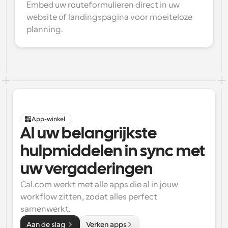
Embed uw routeformulieren direct in uw 
website of landingspagina voor moeiteloze 
planning.
App-winkel
Al uw belangrijkste 
hulpmiddelen in sync met 
uw vergaderingen
Cal.com werkt met alle apps die al in jouw 
workflow zitten, zodat alles perfect 
samenwerkt.
Aan de slag 
Verken apps