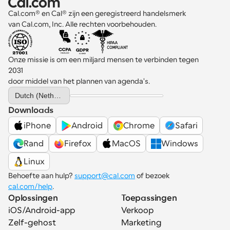
Cal.com® en Cal® zijn een geregistreerd handelsmerk 
van Cal.com, Inc. Alle rechten voorbehouden.
Onze missie is om een miljard mensen te verbinden tegen 
2031 
door middel van het plannen van agenda's.
Select Language
Dutch (Netherlands)
Downloads
iPhone
Android
Chrome
Safari
Rand
Firefox
MacOS
Windows
Linux
Behoefte aan hulp? 
support@cal.com
 of bezoek 
cal.com/help
.
Oplossingen
Toepassingen
iOS/Android-app
Verkoop
Zelf-gehost
Marketing