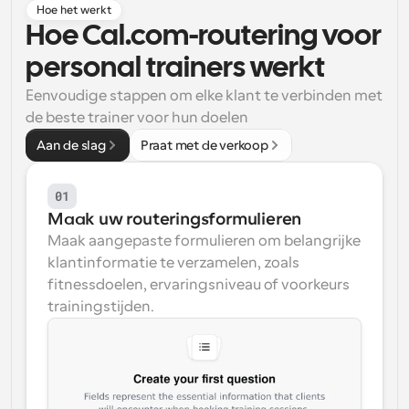
Hoe het werkt
Workflow
Hoe Cal.com-routering voor 
Automatiseer planning en herinneringen
personal trainers werkt
Eenvoudige stappen om elke klant te verbinden met 
Blog
Blijf op de hoogte van het laatste nieuws en updates
de beste trainer voor hun doelen
Supercharged planning met AI-gestuurde 
oproepen
Aan de slag
Praat met de verkoop
Instant Vergaderingen
Ontmoet cliënten binnen enkele minuten
01
Maak uw routeringsformulieren
Dynamische Groep Links
Maak aangepaste formulieren om belangrijke 
Boek naadloos vergaderingen met meerdere mensen
klantinformatie te verzamelen, zoals 
fitnessdoelen, ervaringsniveau of voorkeurs 
Webhooks
trainingstijden.
Ontvang een melding wanneer er iets gebeurt