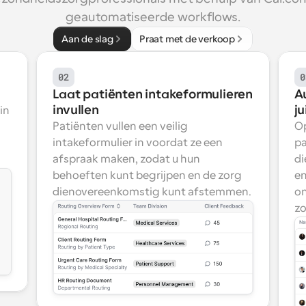
geautomatiseerde workflows.
Aan de slag
Praat met de verkoop
02
0
Laat patiënten intakeformulieren 
A
invullen
ju
n 
Patiënten vullen een veilig 
Op
intakeformulier in voordat ze een 
pa
afspraak maken, zodat u hun 
di
behoeften kunt begrijpen en de zorg 
en
dienovereenkomstig kunt afstemmen.
on
zo