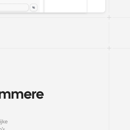
immere 
jke 
s 