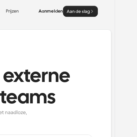
Prijzen
Aanmelden
Aan de slag
r externe
 teams
t naadloze, 