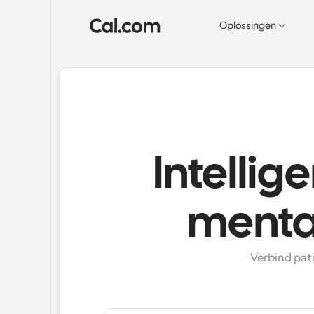
Oplossingen
Intellig
menta
Verbind pat