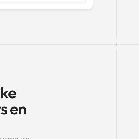
ke 
 en 