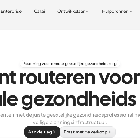
Enterprise
Cal.ai
Ontwikkelaar
Hulpbronnen
Routering voor remote geestelijke gezondheidszorg
ent routeren voo
le gezondheids
iënten met de juiste geestelijke gezondheidsprofessional me
veilige planningsinfrastructuur.
Aan de slag
Praat met de verkoop