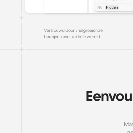
Vertrouwd door snelgroeiende 
bedrijven over de hele wereld
Eenvou
Mat
ge