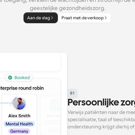
 toegang, verklein de wachttijden en stroomlijn de l
geestelijke gezondheidszorg.
Aan de slag
Praat met de verkoop
01
Persoonlijke zo
Verwijs patiënten naar de mee
specialisatie, taal of beschik
ondersteuning krijgt die hij of