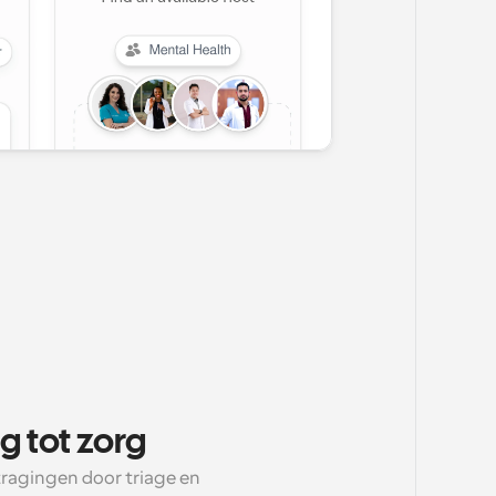
g tot zorg
ragingen door triage en 