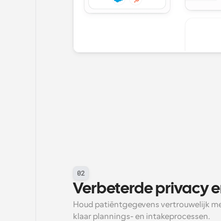
02
Verbeterde privacy e
Houd patiëntgegevens vertrouwelijk met
klaar plannings- en intakeprocessen.