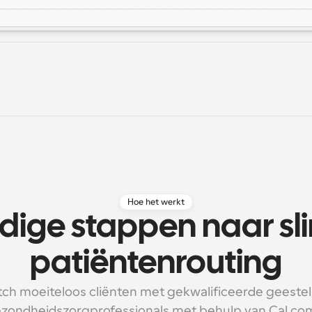
Hoe het werkt
dige stappen naar sl
patiëntenrouting
ch moeiteloos cliënten met gekwalificeerde geesteli
zondheidszorgprofessionals met behulp van Cal.com’