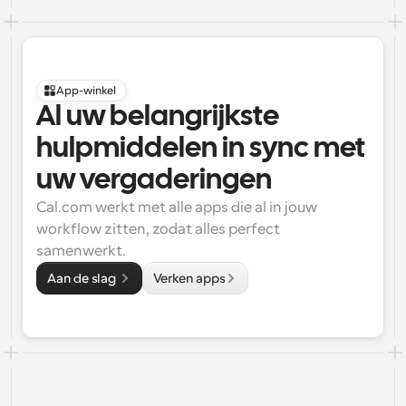
App-winkel
Al uw belangrijkste 
hulpmiddelen in sync met 
uw vergaderingen
Cal.com werkt met alle apps die al in jouw 
workflow zitten, zodat alles perfect 
samenwerkt.
Aan de slag 
Verken apps