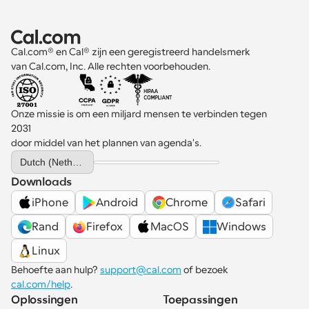
Cal.com® en Cal® zijn een geregistreerd handelsmerk 
van Cal.com, Inc. Alle rechten voorbehouden.
Onze missie is om een miljard mensen te verbinden tegen 
2031 
door middel van het plannen van agenda's.
Select Language
Dutch (Netherlands)
Downloads
iPhone
Android
Chrome
Safari
Rand
Firefox
MacOS
Windows
Linux
Behoefte aan hulp? 
support@cal.com
 of bezoek 
cal.com/help
.
Oplossingen
Toepassingen