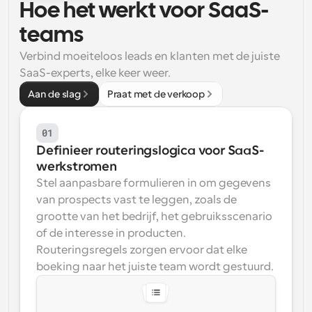
Hoe het werkt voor SaaS-
Workflow
teams
Automatiseer planning en herinneringen
Verbind moeiteloos leads en klanten met de juiste 
SaaS-experts, elke keer weer.
Blog
Blijf op de hoogte van het laatste nieuws en updates
Aan de slag
Praat met de verkoop
Supercharged planning met AI-gestuurde 
oproepen
Instant Vergaderingen
01
Ontmoet cliënten binnen enkele minuten
Definieer routeringslogica voor SaaS-
werkstromen
Dynamische Groep Links
Stel aanpasbare formulieren in om gegevens 
Boek naadloos vergaderingen met meerdere mensen
van prospects vast te leggen, zoals de 
grootte van het bedrijf, het gebruiksscenario 
Webhooks
of de interesse in producten. 
Ontvang een melding wanneer er iets gebeurt
Routeringsregels zorgen ervoor dat elke 
boeking naar het juiste team wordt gestuurd.