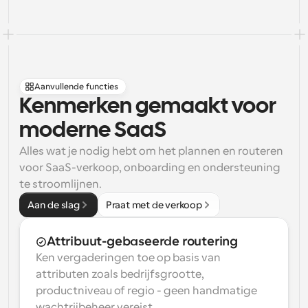
Aanvullende functies
Kenmerken gemaakt voor 
moderne SaaS
Alles wat je nodig hebt om het plannen en routeren 
voor SaaS-verkoop, onboarding en ondersteuning 
te stroomlijnen.
Aan de slag
Praat met de verkoop
Attribuut-gebaseerde routering
Ken vergaderingen toe op basis van 
attributen zoals bedrijfsgrootte, 
productniveau of regio - geen handmatige 
wachtrijbeheer vereist.