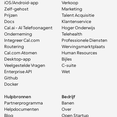
iOS/Android-app
Verkoop
Zelf-gehost
Marketing
Prijzen
Talent Acquisitie
Docs
Klantenservice
Cal.ai - AI Telefoonagent
Hoger Onderwijs
Onderneming
Telehealth
Integreer Cal.com
Professionele Diensten
Routering
Wervingsmarktplaats
Cal.com Atomen
Human Resources
Desktop-app
Bijles
Veelgestelde Vragen
C-suite
Enterprise API
Wet
Github
Docker
Hulpbronnen
Bedrijf
Partnerprogramma
Banen
Helpdocumenten
Over
Blog
Open Startup