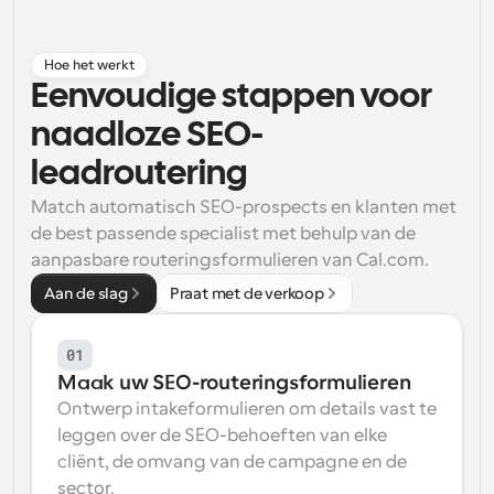
Workflow
Automatiseer planning en herinneringen
Hoe het werkt
Eenvoudige stappen voor 
Blog
naadloze SEO-
Blijf op de hoogte van het laatste nieuws en updates
Supercharged planning met AI-gestuurde 
leadroutering
oproepen
Instant Vergaderingen
Match automatisch SEO-prospects en klanten met 
Ontmoet cliënten binnen enkele minuten
de best passende specialist met behulp van de 
aanpasbare routeringsformulieren van Cal.com.
Dynamische Groep Links
Aan de slag
Praat met de verkoop
Boek naadloos vergaderingen met meerdere mensen
01
Webhooks
Ontvang een melding wanneer er iets gebeurt
Maak uw SEO-routeringsformulieren
Ontwerp intakeformulieren om details vast te 
leggen over de SEO-behoeften van elke 
cliënt, de omvang van de campagne en de 
sector.