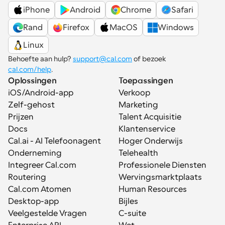
iPhone
Android
Chrome
Safari
Rand
Firefox
MacOS
Windows
Linux
Behoefte aan hulp? 
support@cal.com
 of bezoek 
cal.com/help
.
Oplossingen
Toepassingen
iOS/Android-app
Verkoop
Zelf-gehost
Marketing
Prijzen
Talent Acquisitie
Docs
Klantenservice
Cal.ai - AI Telefoonagent
Hoger Onderwijs
Onderneming
Telehealth
Integreer Cal.com
Professionele Diensten
Routering
Wervingsmarktplaats
Cal.com Atomen
Human Resources
Desktop-app
Bijles
Veelgestelde Vragen
C-suite