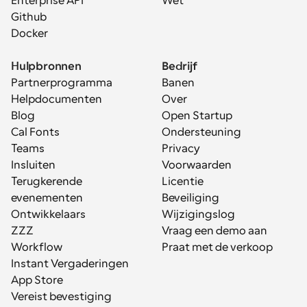
Enterprise API
Wet
Github
Docker
Hulpbronnen
Bedrijf
Partnerprogramma
Banen
Helpdocumenten
Over
Blog
Open Startup
Cal Fonts
Ondersteuning
Teams
Privacy
Insluiten
Voorwaarden
Terugkerende 
Licentie
evenementen
Beveiliging
Ontwikkelaars
Wijzigingslog
ZZZ
Vraag een demo aan
Workflow
Praat met de verkoop
Instant Vergaderingen
App Store
Vereist bevestiging