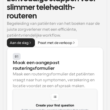
slimmer telehealth-
Workflow
Automatiseer planning en herinneringen
routeren
Begeleiding van patiënten van het boeken naar de 
Blog
juiste zorgverlener met een efficiënte, 
Blijf op de hoogte van het laatste nieuws en updates
Supercharged planning met AI-gestuurde 
patiëntvriendelijke workflow.
oproepen
Aan de slag
Praat met de verkoop
Instant Vergaderingen
Ontmoet cliënten binnen enkele minuten
01
Dynamische Groep Links
Maak een aangepast 
Boek naadloos vergaderingen met meerdere mensen
routeringsformulier
Maak een routeringsformulier dat patiënten 
Webhooks
vraagt naar hun symptomen, verzekering en 
Ontvang een melding wanneer er iets gebeurt
locatie voordat ze een afspraak maken.