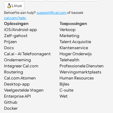
Linux
Behoefte aan hulp? 
support@cal.com
 of bezoek 
cal.com/help
.
Oplossingen
Toepassingen
iOS/Android-app
Verkoop
Zelf-gehost
Marketing
Prijzen
Talent Acquisitie
Docs
Klantenservice
Cal.ai - AI Telefoonagent
Hoger Onderwijs
Onderneming
Telehealth
Integreer Cal.com
Professionele Diensten
Routering
Wervingsmarktplaats
Cal.com Atomen
Human Resources
Desktop-app
Bijles
Veelgestelde Vragen
C-suite
Enterprise API
Wet
Github
Docker