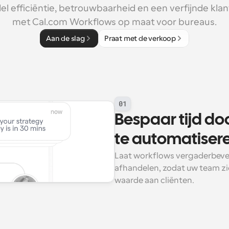
l efficiëntie, betrouwbaarheid en een verfijnde klan
met Cal.com Workflows op maat voor bureaus.
Aan de slag
Praat met de verkoop
01
Bespaar tijd do
te automatiser
Laat workflows vergaderbeves
afhandelen, zodat uw team zi
waarde aan cliënten.