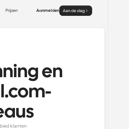
Prijzen
Aanmelden
Aan de slag
nning en
l.com-
eaus
bied klanten 