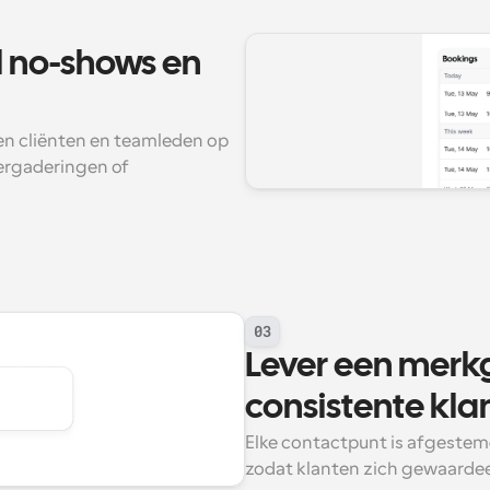
 no-shows en 
 cliënten en teamleden op 
ergaderingen of 
03
Lever een merk
consistente kla
Elke contactpunt is afgestem
zodat klanten zich gewaardee