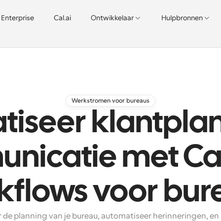
Enterprise
Cal.ai
Ontwikkelaar
Hulpbronnen
Werkstromen voor bureaus
iseer klantpla
nicatie met Ca
kflows voor bur
 de planning van je bureau, automatiseer herinneringen, en 