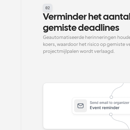
02
Verminder het aantal
gemiste deadlines
Geautomatiseerde herinneringen houden
koers, waardoor het risico op gemiste v
projectmijlpalen wordt verlaagd.