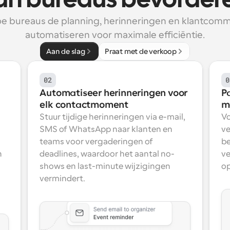
an bureaus bevorder
oe bureaus de planning, herinneringen en klantcommu
automatiseren voor maximale efficiëntie.
Aan de slag
Praat met de verkoop
02
0
Automatiseer herinneringen voor 
P
elk contactmoment
m
Stuur tijdige herinneringen via e-mail, 
Vo
SMS of WhatsApp naar klanten en 
ve
teams voor vergaderingen of 
be
 
deadlines, waardoor het aantal no-
ve
shows en last-minute wijzigingen 
op
vermindert.