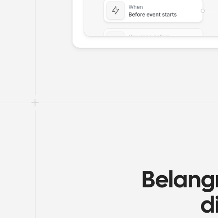
Belangr
d