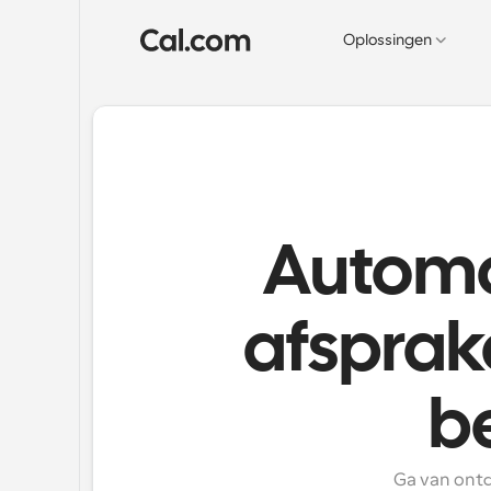
Oplossingen
Automa
afsprak
b
Ga van ontd