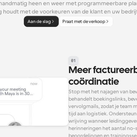
handmatig heen en weer met programmeerbare plan
 houdt met de voorkeuren van de klant en uw bedrij
Aan de slag
Praat met de verkoop
01
Meer factureerb
coördinatie
Stop met het najagen van bev
behandelt boekingslinks, bev
vervolgmails, zodat je team m
tijd aan logistiek. Ondersteu
wrijving wanneer leidinggeven
herinneringen het aantal no-
beoordelingen en trainingsses