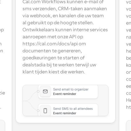
 
Cal.com Workflows kunnen e-mail of 
vo
sms verzenden, CRM-taken aanmaken 
vo
via webhook, en kanalen die uw team 
vo
al gebruikt op de hoogte stellen. 
en
p 
Ontwikkelaars kunnen interne services 
ve
aanroepen met onze API op 
na
 
https://cal.com/docs/api om 
ve
n 
documenten te genereren, 
he
goedkeuringen te starten of 
be
dealstadia bij te werken terwijl uw 
ko
klant tijden kiest die werken.
on
co
ee
ie 
co
He
.
ht