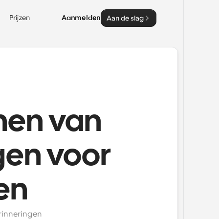
Prijzen
Aanmelden
Aan de slag
nen van
gen voor
en
inneringen 