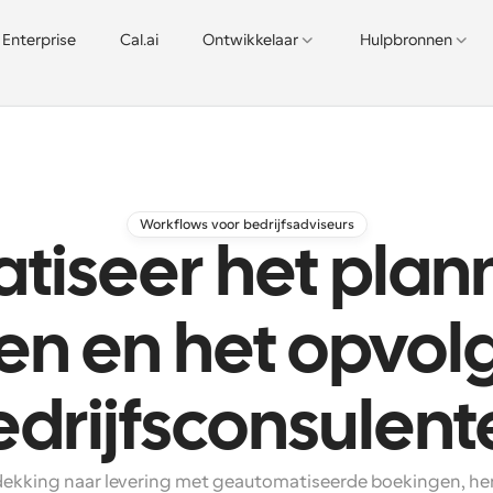
Enterprise
Cal.ai
Ontwikkelaar
Hulpbronnen
Workflows voor bedrijfsadviseurs
tiseer het plan
en en het opvol
edrijfsconsulent
ekking naar levering met geautomatiseerde boekingen, her