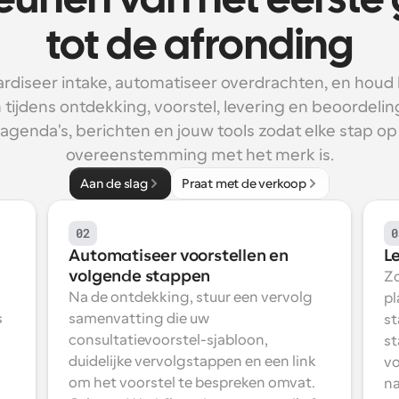
eunen van het eerste 
tot de afronding
rdiseer intake, automatiseer overdrachten, en houd 
tijdens ontdekking, voorstel, levering en beoordeling
agenda's, berichten en jouw tools zodat elke stap op ti
overeenstemming met het merk is.
Aan de slag
Praat met de verkoop
02
0
Automatiseer voorstellen en 
L
volgende stappen
Zo
Na de ontdekking, stuur een vervolg 
pl
 
samenvatting die uw 
st
consultatievoorstel-sjabloon, 
st
duidelijke vervolgstappen en een link 
vo
om het voorstel te bespreken omvat. 
na