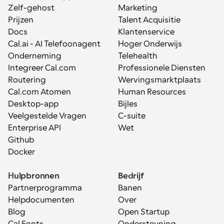
Zelf-gehost
Marketing
Prijzen
Talent Acquisitie
Docs
Klantenservice
Cal.ai - AI Telefoonagent
Hoger Onderwijs
Onderneming
Telehealth
Integreer Cal.com
Professionele Diensten
Routering
Wervingsmarktplaats
Cal.com Atomen
Human Resources
Desktop-app
Bijles
Veelgestelde Vragen
C-suite
Enterprise API
Wet
Github
Docker
Hulpbronnen
Bedrijf
Partnerprogramma
Banen
Helpdocumenten
Over
Blog
Open Startup