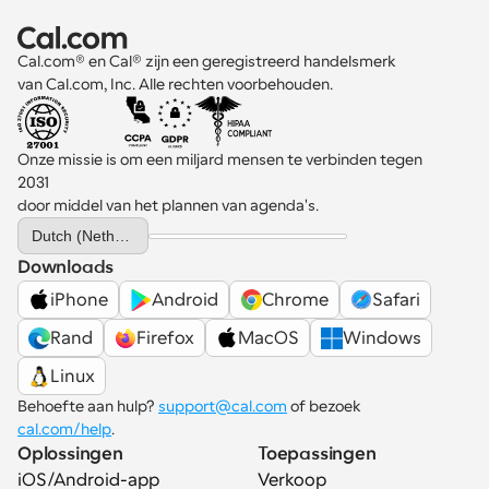
Cal.com® en Cal® zijn een geregistreerd handelsmerk 
van Cal.com, Inc. Alle rechten voorbehouden.
Onze missie is om een miljard mensen te verbinden tegen 
2031 
door middel van het plannen van agenda's.
Select Language
Dutch (Netherlands)
Downloads
iPhone
Android
Chrome
Safari
Rand
Firefox
MacOS
Windows
Linux
Behoefte aan hulp? 
support@cal.com
 of bezoek 
cal.com/help
.
Oplossingen
Toepassingen
iOS/Android-app
Verkoop