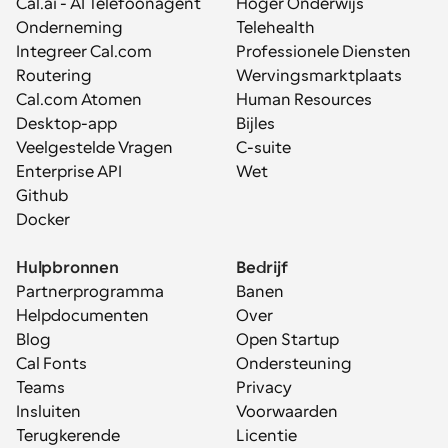
Cal.ai - AI Telefoonagent
Hoger Onderwijs
Onderneming
Telehealth
Integreer Cal.com
Professionele Diensten
Routering
Wervingsmarktplaats
Cal.com Atomen
Human Resources
Desktop-app
Bijles
Veelgestelde Vragen
C-suite
Enterprise API
Wet
Github
Docker
Hulpbronnen
Bedrijf
Partnerprogramma
Banen
Helpdocumenten
Over
Blog
Open Startup
Cal Fonts
Ondersteuning
Teams
Privacy
Insluiten
Voorwaarden
Terugkerende 
Licentie