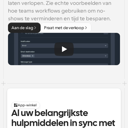
laten verlopen. Zie echte voorbeelden van 
hoe teams workflows gebruiken om no-
shows te verminderen en tijd te besparen.
Aan de slag
Praat met de verkoop
App-winkel
Al uw belangrijkste 
hulpmiddelen in sync met 