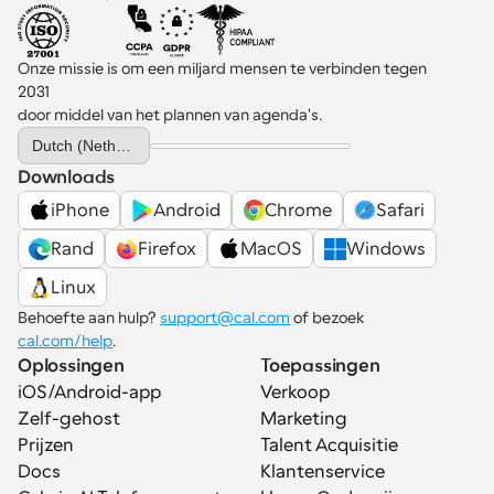
Onze missie is om een miljard mensen te verbinden tegen 
2031 
door middel van het plannen van agenda's.
Select Language
Dutch (Netherlands)
Downloads
iPhone
Android
Chrome
Safari
Rand
Firefox
MacOS
Windows
Linux
Behoefte aan hulp? 
support@cal.com
 of bezoek 
cal.com/help
.
Oplossingen
Toepassingen
iOS/Android-app
Verkoop
Zelf-gehost
Marketing
Prijzen
Talent Acquisitie
Docs
Klantenservice