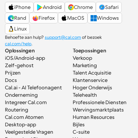
iPhone
Android
Chrome
Safari
Rand
Firefox
MacOS
Windows
Linux
Behoefte aan hulp? 
support@cal.com
 of bezoek 
cal.com/help
.
Oplossingen
Toepassingen
iOS/Android-app
Verkoop
Zelf-gehost
Marketing
Prijzen
Talent Acquisitie
Docs
Klantenservice
Cal.ai - AI Telefoonagent
Hoger Onderwijs
Onderneming
Telehealth
Integreer Cal.com
Professionele Diensten
Routering
Wervingsmarktplaats
Cal.com Atomen
Human Resources
Desktop-app
Bijles
Veelgestelde Vragen
C-suite