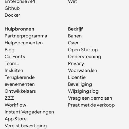
Enterprise API
Wet
Github
Docker
Hulpbronnen
Bedrijf
Partnerprogramma
Banen
Helpdocumenten
Over
Blog
Open Startup
Cal Fonts
Ondersteuning
Teams
Privacy
Insluiten
Voorwaarden
Terugkerende 
Licentie
evenementen
Beveiliging
Ontwikkelaars
Wijzigingslog
ZZZ
Vraag een demo aan
Workflow
Praat met de verkoop
Instant Vergaderingen
App Store
Vereist bevestiging