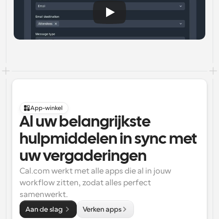
App-winkel
Al uw belangrijkste 
hulpmiddelen in sync met 
uw vergaderingen
Cal.com werkt met alle apps die al in jouw 
workflow zitten, zodat alles perfect 
samenwerkt.
Aan de slag 
Verken apps