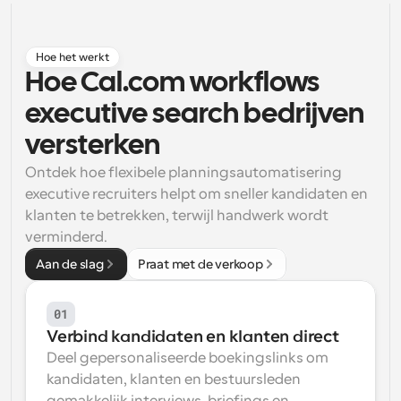
Workflow
Automatiseer planning en herinneringen
Hoe het werkt
Hoe Cal.com workflows 
Blog
executive search bedrijven 
Blijf op de hoogte van het laatste nieuws en updates
Supercharged planning met AI-gestuurde 
oproepen
versterken
Instant Vergaderingen
Ontdek hoe flexibele planningsautomatisering 
Ontmoet cliënten binnen enkele minuten
executive recruiters helpt om sneller kandidaten en 
klanten te betrekken, terwijl handwerk wordt 
Dynamische Groep Links
verminderd.
Boek naadloos vergaderingen met meerdere mensen
Aan de slag
Praat met de verkoop
Webhooks
Ontvang een melding wanneer er iets gebeurt
01
Verbind kandidaten en klanten direct
Deel gepersonaliseerde boekingslinks om 
kandidaten, klanten en bestuursleden 