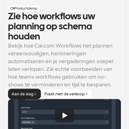
Productdemo
Zie hoe workflows uw
planning op schema
houden
Bekijk hoe Cal.com Workflows het plannen 
vereenvoudigen, herinneringen 
automatiseren en je vergaderingen soepel 
laten verlopen. Zie echte voorbeelden van 
hoe teams workflows gebruiken om no-
shows te verminderen en tijd te besparen.
Aan de slag
Praat met de verkoop