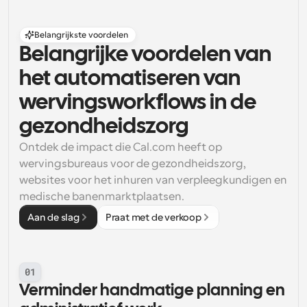
Belangrijkste voordelen
Belangrijke voordelen van 
het automatiseren van 
wervingsworkflows in de 
gezondheidszorg
Ontdek de impact die Cal.com heeft op 
wervingsbureaus voor de gezondheidszorg, 
websites voor het inhuren van verpleegkundigen en 
medische banenmarktplaatsen.
Aan de slag
Praat met de verkoop
01
Verminder handmatige planning en 