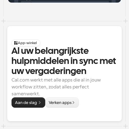
App-winkel
Al uw belangrijkste 
hulpmiddelen in sync met 
uw vergaderingen
Cal.com werkt met alle apps die al in jouw 
workflow zitten, zodat alles perfect 
samenwerkt.
Aan de slag 
Verken apps