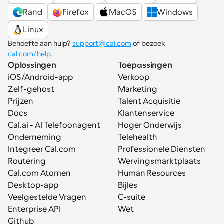
Rand
Firefox
MacOS
Windows
Linux
Behoefte aan hulp? 
support@cal.com
 of bezoek 
cal.com/help
.
Oplossingen
Toepassingen
iOS/Android-app
Verkoop
Zelf-gehost
Marketing
Prijzen
Talent Acquisitie
Docs
Klantenservice
Cal.ai - AI Telefoonagent
Hoger Onderwijs
Onderneming
Telehealth
Integreer Cal.com
Professionele Diensten
Routering
Wervingsmarktplaats
Cal.com Atomen
Human Resources
Desktop-app
Bijles
Veelgestelde Vragen
C-suite
Enterprise API
Wet
Github