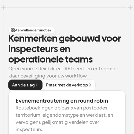
Aanvullende functies
Kenmerken gebouwd voor 
inspecteurs en 
operationele teams
Open source flexibiliteit, API eerst, en enterprise-
klaar beveiliging voor uw workflow.
Aan de slag
Praat met de verkoop
Evenementroutering en round robin
Routeboekingen op basis van postcodes, 
territorium, eigendomstype en werklast, en 
vervolgens gelijkmatig verdelen over 
inspecteurs.