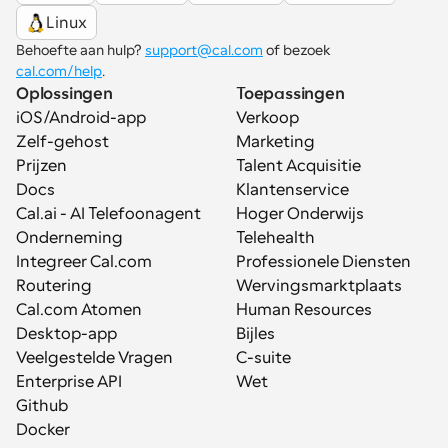
Linux
Behoefte aan hulp? 
support@cal.com
 of bezoek 
cal.com/help
.
Oplossingen
Toepassingen
iOS/Android-app
Verkoop
Zelf-gehost
Marketing
Prijzen
Talent Acquisitie
Docs
Klantenservice
Cal.ai - AI Telefoonagent
Hoger Onderwijs
Onderneming
Telehealth
Integreer Cal.com
Professionele Diensten
Routering
Wervingsmarktplaats
Cal.com Atomen
Human Resources
Desktop-app
Bijles
Veelgestelde Vragen
C-suite
Enterprise API
Wet
Github
Docker