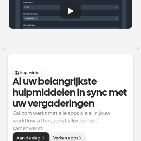
App-winkel
Al uw belangrijkste 
hulpmiddelen in sync met 
uw vergaderingen
Cal.com werkt met alle apps die al in jouw 
workflow zitten, zodat alles perfect 
samenwerkt.
Aan de slag 
Verken apps