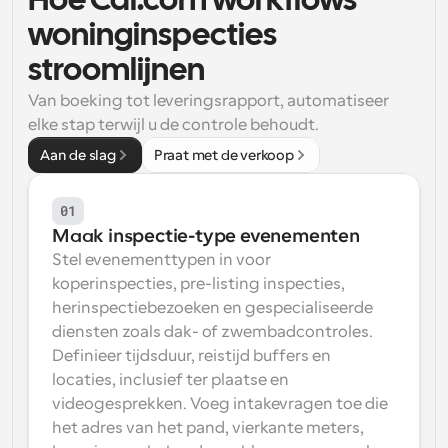
Hoe Cal.com workflows 
woninginspecties 
Workflow
Automatiseer planning en herinneringen
stroomlijnen
Van boeking tot leveringsrapport, automatiseer 
Blog
elke stap terwijl u de controle behoudt.
Blijf op de hoogte van het laatste nieuws en updates
Supercharged planning met AI-gestuurde 
Aan de slag
Praat met de verkoop
oproepen
Instant Vergaderingen
Ontmoet cliënten binnen enkele minuten
01
Maak inspectie-type evenementen
Dynamische Groep Links
Stel evenementtypen in voor 
Boek naadloos vergaderingen met meerdere mensen
koperinspecties, pre-listing inspecties, 
herinspectiebezoeken en gespecialiseerde 
Webhooks
diensten zoals dak- of zwembadcontroles. 
Ontvang een melding wanneer er iets gebeurt
Definieer tijdsduur, reistijd buffers en 
locaties, inclusief ter plaatse en 
videogesprekken. Voeg intakevragen toe die 
het adres van het pand, vierkante meters, 