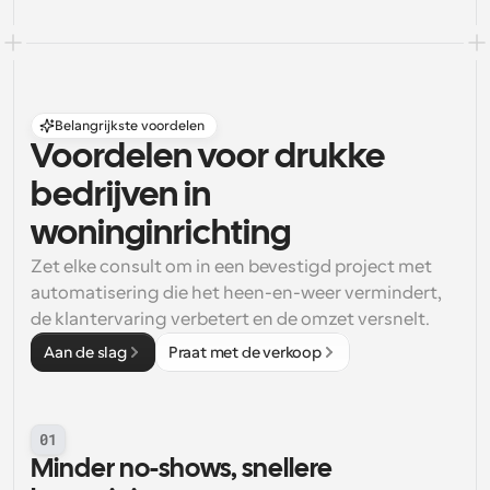
Belangrijkste voordelen
Voordelen voor drukke 
bedrijven in 
woninginrichting
Zet elke consult om in een bevestigd project met 
automatisering die het heen-en-weer vermindert, 
de klantervaring verbetert en de omzet versnelt.
Aan de slag
Praat met de verkoop
01
Minder no-shows, snellere 