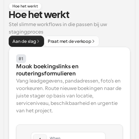
Hoe het werkt
Workflow
Hoe het werkt
Automatiseer planning en herinneringen
Stel slimme workflows in die passen bij uw 
stagingproces
Blog
Blijf op de hoogte van het laatste nieuws en updates
Aan de slag
Praat met de verkoop
Supercharged planning met AI-gestuurde 
oproepen
Instant Vergaderingen
01
Ontmoet cliënten binnen enkele minuten
Maak boekingslinks en 
routeringsformulieren
Dynamische Groep Links
Vang leadgegevens, pandadressen, foto's en 
Boek naadloos vergaderingen met meerdere mensen
voorkeuren. Route nieuwe boekingen naar de 
juiste stager op basis van locatie, 
Webhooks
serviceniveau, beschikbaarheid en urgentie 
Ontvang een melding wanneer er iets gebeurt
van het project.