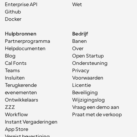
Enterprise API
Wet
Github
Docker
Hulpbronnen
Bedrijf
Partnerprogramma
Banen
Helpdocumenten
Over
Blog
Open Startup
Cal Fonts
Ondersteuning
Teams
Privacy
Insluiten
Voorwaarden
Terugkerende 
Licentie
evenementen
Beveiliging
Ontwikkelaars
Wijzigingslog
ZZZ
Vraag een demo aan
Workflow
Praat met de verkoop
Instant Vergaderingen
App Store
Vereist bevestiging