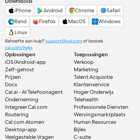
Downloads
iPhone
Android
Chrome
Safari
Rand
Firefox
MacOS
Windows
Linux
Behoefte aan hulp? 
support@cal.com
 of bezoek 
cal.com/help
.
Oplossingen
Toepassingen
iOS/Android-app
Verkoop
Zelf-gehost
Marketing
Prijzen
Talent Acquisitie
Docs
Klantenservice
Cal.ai - AI Telefoonagent
Hoger Onderwijs
Onderneming
Telehealth
Integreer Cal.com
Professionele Diensten
Routering
Wervingsmarktplaats
Cal.com Atomen
Human Resources
Desktop-app
Bijles
Veelgestelde Vragen
C-suite