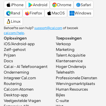
iPhone
Android
Chrome
Safari
Rand
Firefox
MacOS
Windows
Linux
Behoefte aan hulp? 
support@cal.com
 of bezoek 
cal.com/help
.
Oplossingen
Toepassingen
iOS/Android-app
Verkoop
Zelf-gehost
Marketing
Prijzen
Talent Acquisitie
Docs
Klantenservice
Cal.ai - AI Telefoonagent
Hoger Onderwijs
Onderneming
Telehealth
Integreer Cal.com
Professionele Diensten
Routering
Wervingsmarktplaats
Cal.com Atomen
Human Resources
Desktop-app
Bijles
Veelgestelde Vragen
C-suite