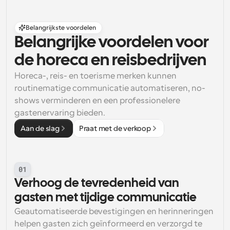
Belangrijkste voordelen
Belangrijke voordelen voor 
de horeca en reisbedrijven
Horeca-, reis- en toerisme merken kunnen 
routinematige communicatie automatiseren, no-
shows verminderen en een professionelere 
gastenervaring bieden.
Aan de slag
Praat met de verkoop
01
Verhoog de tevredenheid van 
gasten met tijdige communicatie
Geautomatiseerde bevestigingen en herinneringen 
helpen gasten zich geïnformeerd en verzorgd te 