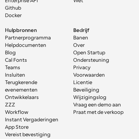
Enterprise API
Wet
Github
Docker
Hulpbronnen
Bedrijf
Partnerprogramma
Banen
Helpdocumenten
Over
Blog
Open Startup
Cal Fonts
Ondersteuning
Teams
Privacy
Insluiten
Voorwaarden
Terugkerende 
Licentie
evenementen
Beveiliging
Ontwikkelaars
Wijzigingslog
ZZZ
Vraag een demo aan
Workflow
Praat met de verkoop
Instant Vergaderingen
App Store
Vereist bevestiging