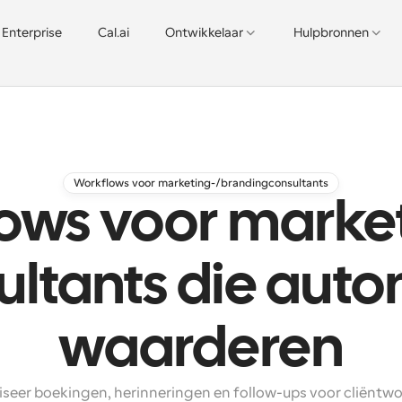
Enterprise
Cal.ai
Ontwikkelaar
Hulpbronnen
Workflows voor marketing-/brandingconsultants
ows voor market
ltants die auto
waarderen
seer boekingen, herinneringen en follow-ups voor cliëntwo