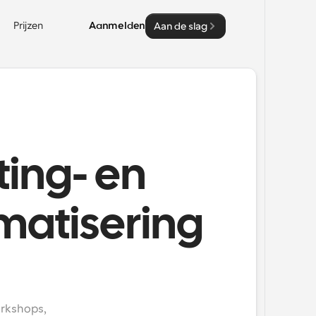
Prijzen
Aanmelden
Aan de slag
ing- en
matisering
rkshops, 