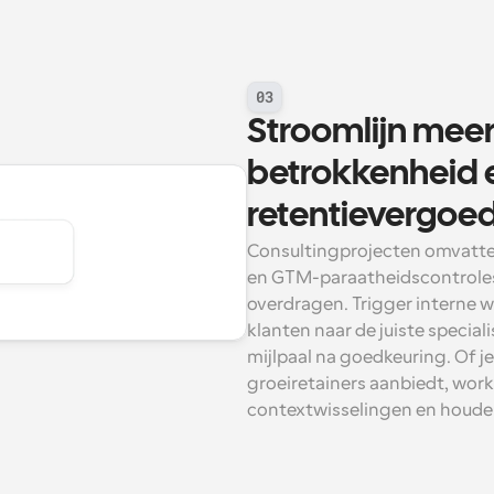
03
Stroomlijn meer-
betrokkenheid e
retentievergoe
Consultingprojecten omvatten 
en GTM-paraatheidscontroles
overdragen. Trigger interne 
klanten naar de juiste special
mijlpaal na goedkeuring. Of j
groeiretainers aanbiedt, work
contextwisselingen en houden 