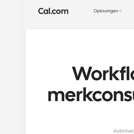
Oplossingen
Workfl
merkconsu
Automati