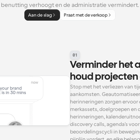
benutting verhoogt en de administratie vermindert.
Aan de slag
Praat met de verkoop
01
Verminder het a
houd projecten
Stop met het verliezen van ti
aankomsten. Geautomatiseer
herinneringen zorgen ervoor 
merkassets, doelgroepen en d
herinneringen, kalenderuitno
discovery calls, agenda's vo
beoordelingscycli in beweging
pijplijn vordert, en elke bela