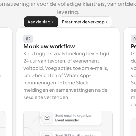
omatisering in voor de volledige klantreis, van ontdek
levering.
Aan de slag
Praat met de verkoop
02
0
Maak uw workflow
P
Kies triggers zoals boeking bevestigd, 
Ge
24 uur van tevoren, of evenement 
du
voltooid. Voeg acties toe om e-mails, 
vo
 
sms-berichten of WhatsApp-
vo
 
herinneringen, interne Slack-
Se
meldingen en samenvattingen na de 
se
sessie te verzenden.
ma
aa