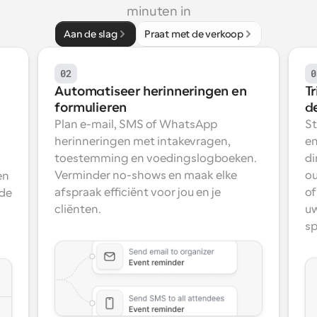
minuten in
Aan de slag
Praat met de verkoop
02
0
Automatiseer herinneringen en 
T
formulieren
d
Plan e-mail, SMS of WhatsApp 
St
herinneringen met intakevragen, 
en
toestemming en voedingslogboeken. 
di
Verminder no-shows en maak elke 
ou
n 
afspraak efficiënt voor jou en je 
of
de 
cliënten.
uw
sp