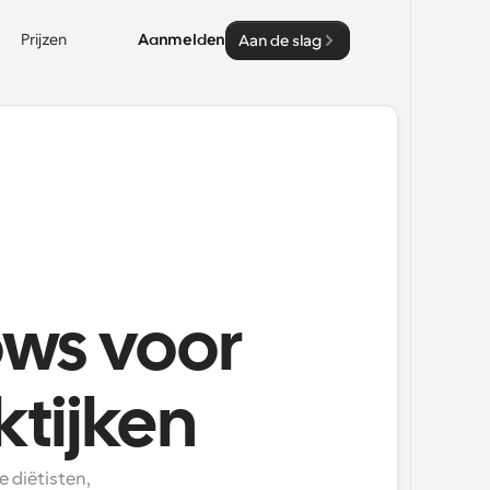
Prijzen
Aanmelden
Aan de slag
ws voor
ktijken
diëtisten, 