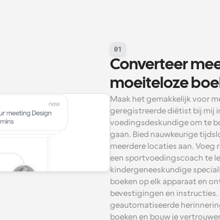
01
Converteer meer
moeiteloze boe
Maak het gemakkelijk voor me
geregistreerde diëtist bij mij i
voedingsdeskundige om te bo
gaan. Bied nauwkeurige tijdsl
meerdere locaties aan. Voeg r
een sportvoedingscoach te lei
kindergeneeskundige specialist
boeken op elk apparaat en ont
bevestigingen en instructies.
geautomatiseerde herinneringe
boeken en bouw je vertrouwen 