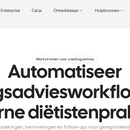
Enterprise
Cal.ai
Ontwikkelaar
Hulpbronnen
Werkstromen voor voedingsadvies
Automatiseer
gsadviesworkflo
e diëtistenpra
boekingen, herinneringen en follow-ups voor geregistreerde 