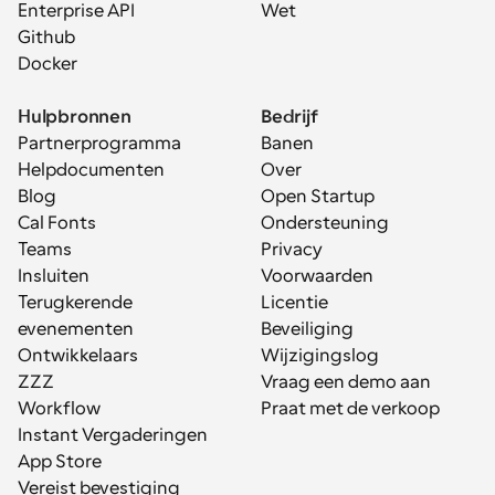
Enterprise API
Wet
Github
Docker
Hulpbronnen
Bedrijf
Partnerprogramma
Banen
Helpdocumenten
Over
Blog
Open Startup
Cal Fonts
Ondersteuning
Teams
Privacy
Insluiten
Voorwaarden
Terugkerende 
Licentie
evenementen
Beveiliging
Ontwikkelaars
Wijzigingslog
ZZZ
Vraag een demo aan
Workflow
Praat met de verkoop
Instant Vergaderingen
App Store
Vereist bevestiging