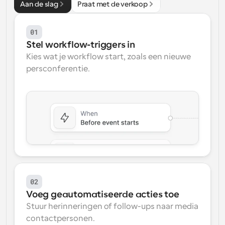
Aan de slag
Praat met de verkoop
Workflow
Automatiseer planning en herinneringen
01
Stel workflow-triggers in
Blog
Kies wat je workflow start, zoals een nieuwe 
Blijf op de hoogte van het laatste nieuws en updates
persconferentie.
Supercharged planning met AI-gestuurde 
oproepen
Instant Vergaderingen
Ontmoet cliënten binnen enkele minuten
Dynamische Groep Links
Boek naadloos vergaderingen met meerdere mensen
Webhooks
Ontvang een melding wanneer er iets gebeurt
02
Voeg geautomatiseerde acties toe
Stuur herinneringen of follow-ups naar media 
contactpersonen.