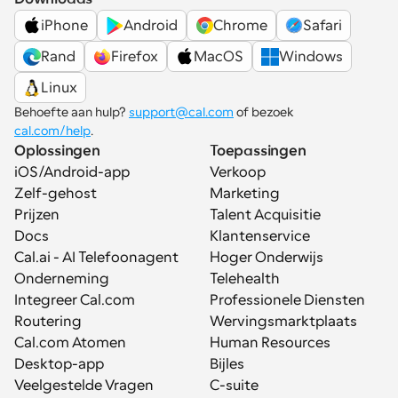
iPhone
Android
Chrome
Safari
Rand
Firefox
MacOS
Windows
Linux
Behoefte aan hulp? 
support@cal.com
 of bezoek 
cal.com/help
.
Oplossingen
Toepassingen
iOS/Android-app
Verkoop
Zelf-gehost
Marketing
Prijzen
Talent Acquisitie
Docs
Klantenservice
Cal.ai - AI Telefoonagent
Hoger Onderwijs
Onderneming
Telehealth
Integreer Cal.com
Professionele Diensten
Routering
Wervingsmarktplaats
Cal.com Atomen
Human Resources
Desktop-app
Bijles
Veelgestelde Vragen
C-suite