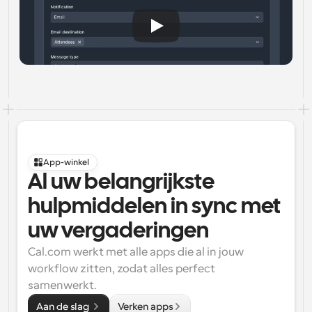
App-winkel
Al uw belangrijkste 
hulpmiddelen in sync met 
uw vergaderingen
Cal.com werkt met alle apps die al in jouw 
workflow zitten, zodat alles perfect 
samenwerkt.
Aan de slag 
Verken apps