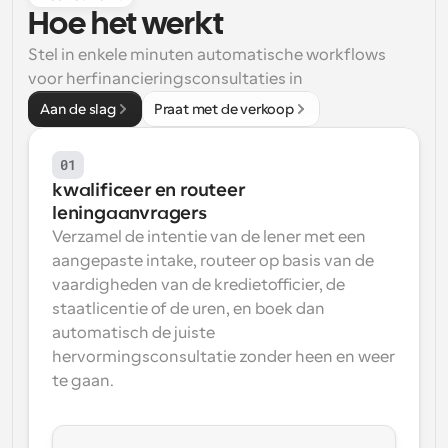
Hoe het werkt
Workflow
Automatiseer planning en herinneringen
Stel in enkele minuten automatische workflows 
voor herfinancieringsconsultaties in
Blog
Aan de slag
Praat met de verkoop
Blijf op de hoogte van het laatste nieuws en updates
Supercharged planning met AI-gestuurde 
oproepen
01
Instant Vergaderingen
kwalificeer en routeer 
Ontmoet cliënten binnen enkele minuten
leningaanvragers
Verzamel de intentie van de lener met een 
Dynamische Groep Links
aangepaste intake, routeer op basis van de 
Boek naadloos vergaderingen met meerdere mensen
vaardigheden van de kredietofficier, de 
staatlicentie of de uren, en boek dan 
Webhooks
automatisch de juiste 
Ontvang een melding wanneer er iets gebeurt
hervormingsconsultatie zonder heen en weer 
te gaan.