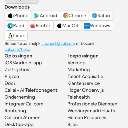
Downloads
iPhone
Android
Chrome
Safari
Rand
Firefox
MacOS
Windows
Linux
Behoefte aan hulp? 
support@cal.com
 of bezoek 
cal.com/help
.
Oplossingen
Toepassingen
iOS/Android-app
Verkoop
Zelf-gehost
Marketing
Prijzen
Talent Acquisitie
Docs
Klantenservice
Cal.ai - AI Telefoonagent
Hoger Onderwijs
Onderneming
Telehealth
Integreer Cal.com
Professionele Diensten
Routering
Wervingsmarktplaats
Cal.com Atomen
Human Resources
Desktop-app
Bijles