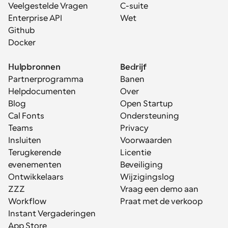
Veelgestelde Vragen
C-suite
Enterprise API
Wet
Github
Docker
Hulpbronnen
Bedrijf
Partnerprogramma
Banen
Helpdocumenten
Over
Blog
Open Startup
Cal Fonts
Ondersteuning
Teams
Privacy
Insluiten
Voorwaarden
Terugkerende 
Licentie
evenementen
Beveiliging
Ontwikkelaars
Wijzigingslog
ZZZ
Vraag een demo aan
Workflow
Praat met de verkoop
Instant Vergaderingen
App Store