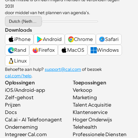
2031 
door middel van het plannen van agenda's.
Select Language
Dutch (Netherlands)
Downloads
iPhone
Android
Chrome
Safari
Rand
Firefox
MacOS
Windows
Linux
Behoefte aan hulp? 
support@cal.com
 of bezoek 
cal.com/help
.
Oplossingen
Toepassingen
iOS/Android-app
Verkoop
Zelf-gehost
Marketing
Prijzen
Talent Acquisitie
Docs
Klantenservice
Cal.ai - AI Telefoonagent
Hoger Onderwijs
Onderneming
Telehealth
Integreer Cal.com
Professionele Diensten