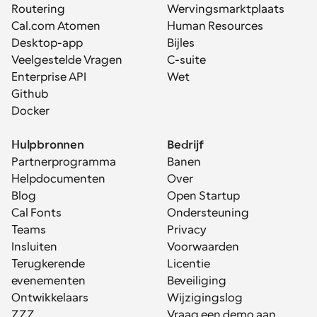
Routering
Wervingsmarktplaats
Cal.com Atomen
Human Resources
Desktop-app
Bijles
Veelgestelde Vragen
C-suite
Enterprise API
Wet
Github
Docker
Hulpbronnen
Bedrijf
Partnerprogramma
Banen
Helpdocumenten
Over
Blog
Open Startup
Cal Fonts
Ondersteuning
Teams
Privacy
Insluiten
Voorwaarden
Terugkerende 
Licentie
evenementen
Beveiliging
Ontwikkelaars
Wijzigingslog
ZZZ
Vraag een demo aan